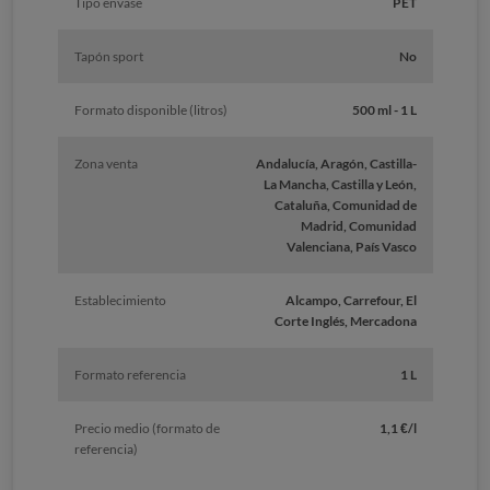
Tipo envase
PET
Tapón sport
No
Formato disponible (litros)
500 ml - 1 L
Zona venta
Andalucía, Aragón, Castilla-
La Mancha, Castilla y León,
Cataluña, Comunidad de
Madrid, Comunidad
Valenciana, País Vasco
Establecimiento
Alcampo, Carrefour, El
Corte Inglés, Mercadona
Formato referencia
1 L
Precio medio (formato de
1,1 €/l
referencia)