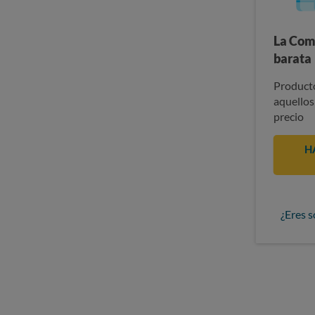
La Com
barata
Producto
aquellos
precio
H
¿Eres s