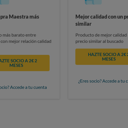
pra Maestra más
Mejor calidad con un p
similar
 más barato entre
Producto de mejor calidad 
 con mejor relación calidad
precio similar al buscado
HAZTE SOCIO A 2€ 
MESES
AZTE SOCIO A 2€ 2
MESES
¿Eres socio? Accede a tu 
ocio? Accede a tu cuenta