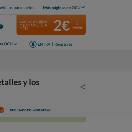
eficios para socios
Más páginas de OCU
2€
Compara y elige
2
mejor: ÚNETE A
meses
OCU
jas OCU
ENTRA
|
Regístrate
alles y los
RESULTADO DE LAS PRUEBAS