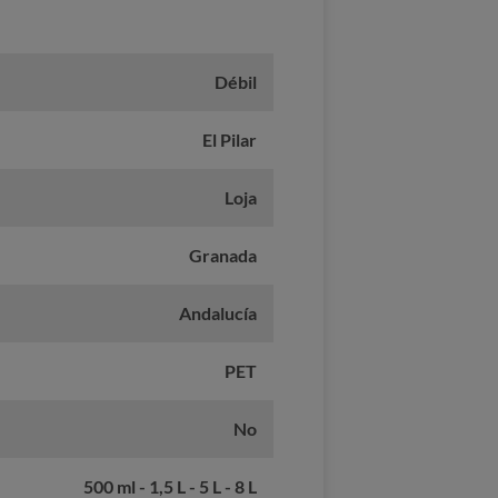
Débil
El Pilar
Loja
Granada
Andalucía
PET
No
500 ml - 1,5 L - 5 L - 8 L