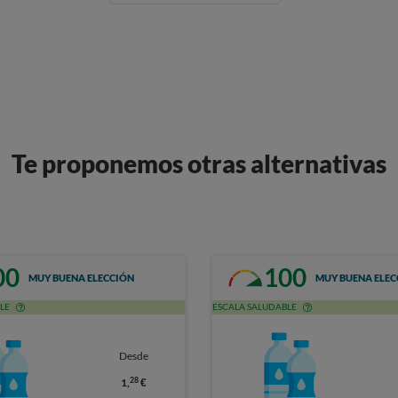
Te proponemos otras alternativas
00
100
MUY BUENA ELECCIÓN
MUY BUENA ELEC
LE
ESCALA SALUDABLE
Desde
28
1,
€