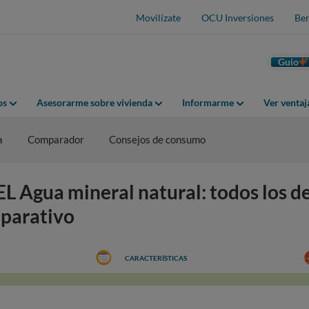
Movilízate
OCU Inversiones
Ben
Guio
os
Asesorarme sobre vivienda
Informarme
Ver venta
a
Comparador
Consejos de consumo
Agua mineral natural: todos los det
mparativo
CARACTERÍSTICAS