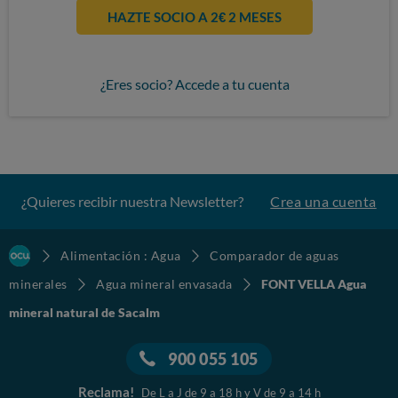
HAZTE SOCIO A 2€ 2 MESES
¿Eres socio? Accede a tu cuenta
¿Quieres recibir nuestra Newsletter?
Crea una cuenta
Alimentación : Agua
Comparador de aguas
minerales
Agua mineral envasada
FONT VELLA Agua
mineral natural de Sacalm
900 055 105
Reclama!
De L a J de 9 a 18 h y V de 9 a 14 h