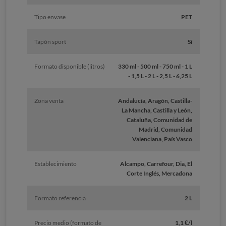
Tipo envase
PET
Tapón sport
Sí
Formato disponible (litros)
330 ml - 500 ml - 750 ml - 1 L
- 1,5 L - 2 L - 2,5 L - 6,25 L
Zona venta
Andalucía, Aragón, Castilla-
La Mancha, Castilla y León,
Cataluña, Comunidad de
Madrid, Comunidad
Valenciana, País Vasco
Establecimiento
Alcampo, Carrefour, Dia, El
Corte Inglés, Mercadona
Formato referencia
2 L
Precio medio (formato de
1,1 €/l