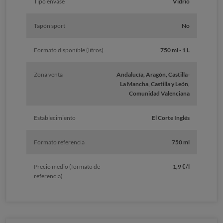
Tipo envase
Vidrio
Tapón sport
No
Formato disponible (litros)
750 ml - 1 L
Zona venta
Andalucía, Aragón, Castilla-
La Mancha, Castilla y León,
Comunidad Valenciana
Establecimiento
El Corte Inglés
Formato referencia
750 ml
Precio medio (formato de
1,9 €/l
referencia)