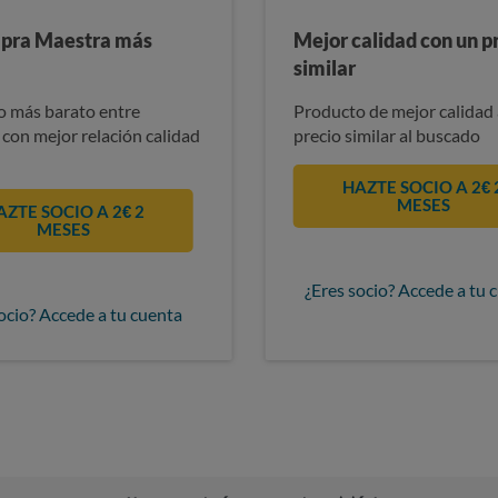
pra Maestra más
Mejor calidad con un p
similar
 más barato entre
Producto de mejor calidad 
 con mejor relación calidad
precio similar al buscado
HAZTE SOCIO A 2€ 
MESES
AZTE SOCIO A 2€ 2
MESES
¿Eres socio? Accede a tu 
ocio? Accede a tu cuenta