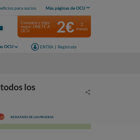
eficios para socios
Más páginas de OCU
2€
Compara y elige
2
mejor: ÚNETE A
meses
OCU
jas OCU
ENTRA
|
Regístrate
todos los
RESULTADO DE LAS PRUEBAS