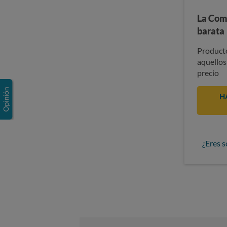
La Com
barata
Producto
aquellos
precio
H
¿Eres s