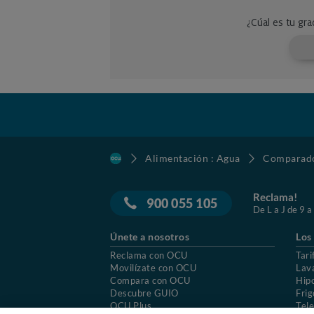
Alimentación : Agua
Comparado
Reclama!
900 055 105
De L a J de 9 a
Únete a nosotros
Los
Reclama con OCU
Tari
Movilízate con OCU
Lav
Compara con OCU
Hip
Descubre GUIO
Frig
OCU Plus
Tele