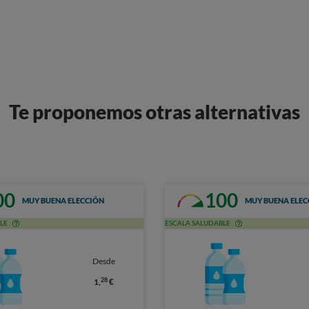
Te proponemos otras alternativas
00
100
MUY BUENA ELECCIÓN
MUY BUENA ELEC
LE
ESCALA SALUDABLE
Desde
28
1,
€