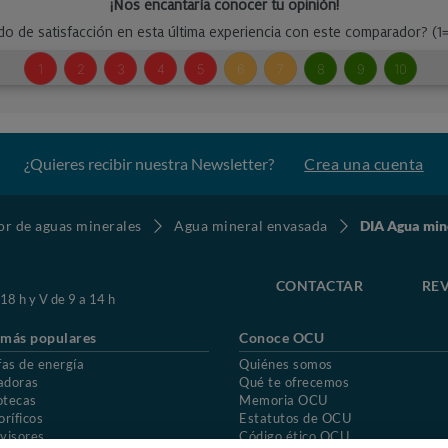
¿Quieres recibir nuestra Newsletter?
Crea una cuenta
r de aguas minerales
Agua mineral envasada
DIA Agua mine
CONTACTAR
REV
 18 h y V de 9 a 14 h
 más populares
Conoce OCU
fas de energía
Quiénes somos
adoras
Qué te ofrecemos
otecas
Memoria OCU
oríficos
Estatutos de OCU
visores
Código ético OCU