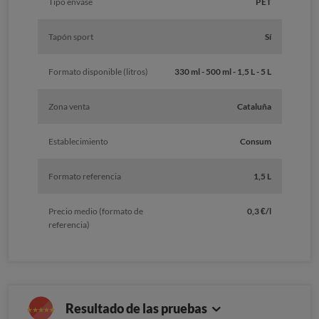
Tipo envase
PET
Tapón sport
Sí
Formato disponible (litros)
330 ml - 500 ml - 1,5 L - 5 L
Zona venta
Cataluña
Establecimiento
Consum
Formato referencia
1,5 L
Precio medio (formato de
0,3 €/l
referencia)
Resultado de las pruebas