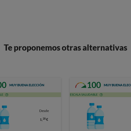
Te proponemos otras alternativas
00
100
MUY BUENA ELECCIÓN
MUY BUENA ELEC
LE
ESCALA SALUDABLE
Desde
28
1,
€