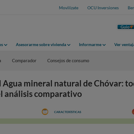
Movilízate
OCU Inversiones
Ben
Guio
os
Asesorarme sobre vivienda
Informarme
Ver venta
a
Comparador
Consejos de consumo
gua mineral natural de Chóvar: to
el análisis comparativo
CARACTERÍSTICAS