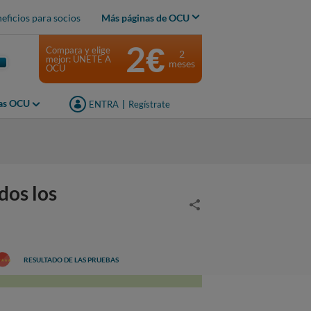
eficios para socios
Más páginas de OCU
2€
Compara y elige
2
mejor: ÚNETE A
meses
OCU
jas OCU
ENTRA
|
Regístrate
dos los
RESULTADO DE LAS PRUEBAS