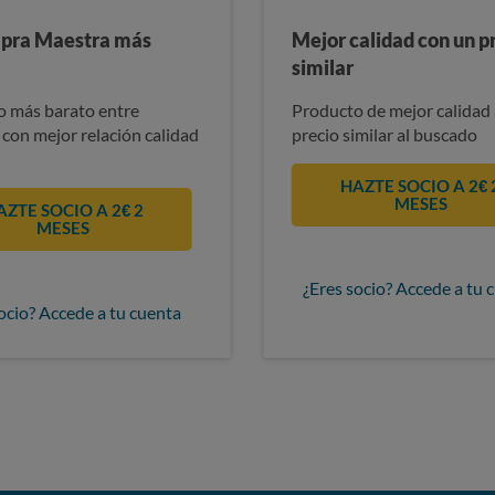
pra Maestra más
Mejor calidad con un p
similar
 más barato entre
Producto de mejor calidad 
 con mejor relación calidad
precio similar al buscado
HAZTE SOCIO A 2€ 
MESES
AZTE SOCIO A 2€ 2
MESES
¿Eres socio? Accede a tu 
ocio? Accede a tu cuenta