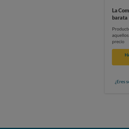
La Com
barata
Producto
aquellos
precio
H
¿Eres s