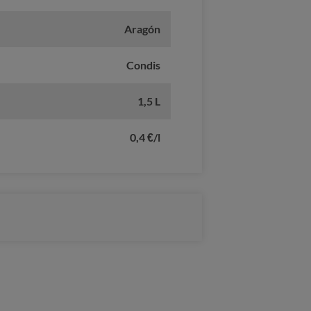
Aragón
Condis
1,5 L
0,4 €/l