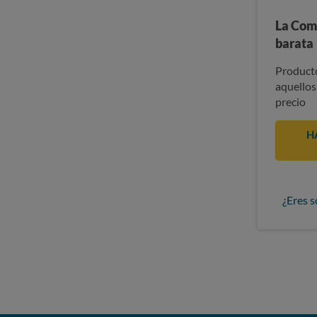
La Com
barata
Producto
aquellos
precio
H
¿Eres s