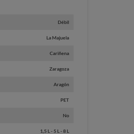
Débil
La Majuela
Cariñena
Zaragoza
Aragón
PET
No
1,5 L - 5 L - 8 L