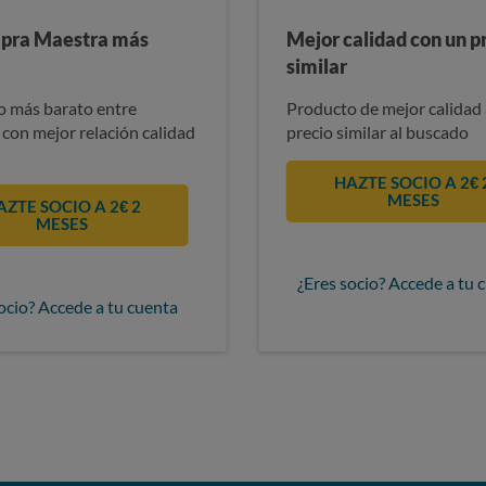
pra Maestra más
Mejor calidad con un p
similar
 más barato entre
Producto de mejor calidad 
 con mejor relación calidad
precio similar al buscado
HAZTE SOCIO A 2€ 
MESES
AZTE SOCIO A 2€ 2
MESES
¿Eres socio? Accede a tu 
ocio? Accede a tu cuenta