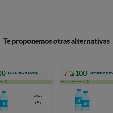
Te proponemos otras alternativas
00
100
MUY BUENA ELECCIÓN
MUY BUENA ELEC
LE
ESCALA SALUDABLE
Desde
28
1,
€