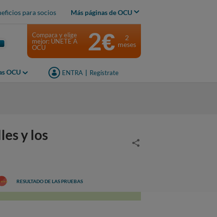
eficios para socios
Más páginas de OCU
2€
Compara y elige
2
mejor: ÚNETE A
meses
OCU
jas OCU
ENTRA
|
Regístrate
es y los
RESULTADO DE LAS PRUEBAS