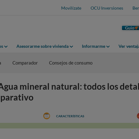
Movilízate
OCU Inversiones
Ben
Guio
os
Asesorarme sobre vivienda
Informarme
Ver venta
a
Comparador
Consejos de consumo
ua mineral natural: todos los detall
mparativo
CARACTERÍSTICAS