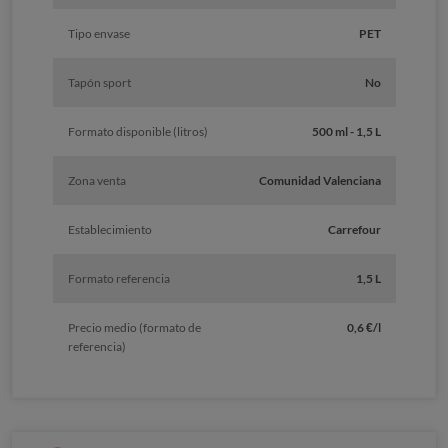
Tipo envase
PET
Tapón sport
No
Formato disponible (litros)
500 ml - 1,5 L
Zona venta
Comunidad Valenciana
Establecimiento
Carrefour
Formato referencia
1,5 L
Precio medio (formato de
0,6 €/l
referencia)