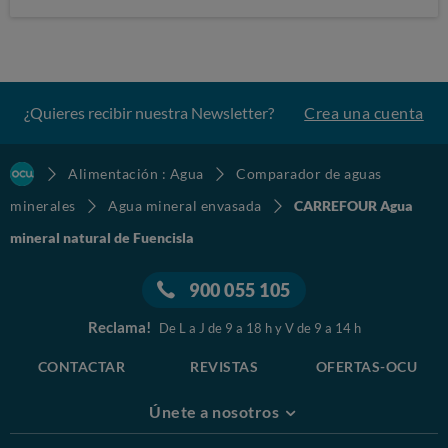
¿Quieres recibir nuestra Newsletter?
Crea una cuenta
Alimentación : Agua
Comparador de aguas
minerales
Agua mineral envasada
CARREFOUR Agua
mineral natural de Fuencisla
900 055 105
Reclama!
De L a J de 9 a 18 h y V de 9 a 14 h
CONTACTAR
REVISTAS
OFERTAS-OCU
Únete a nosotros