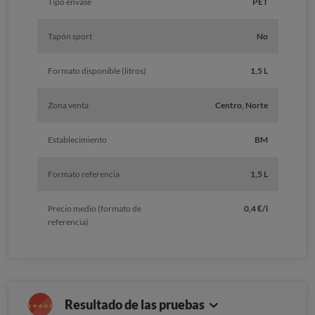
Tipo envase
PET
Tapón sport
No
Formato disponible (litros)
1,5 L
Zona venta
Centro, Norte
Establecimiento
BM
Formato referencia
1,5 L
Precio medio (formato de
0,4 €/l
referencia)
Resultado de las pruebas