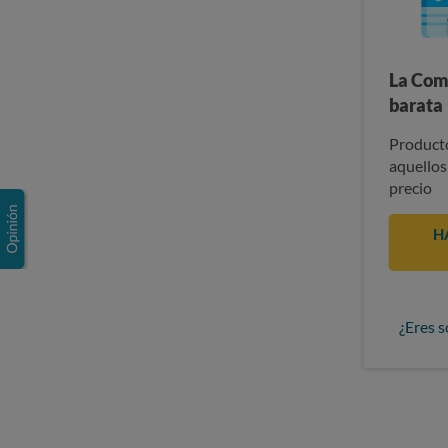
La Com
barata
Producto
aquellos
precio
H
¿Eres s