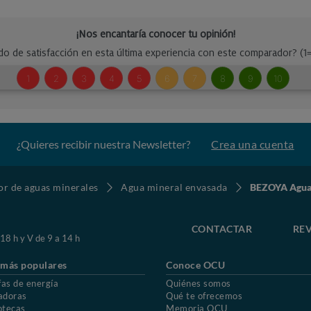
¿Quieres recibir nuestra Newsletter?
Crea una cuenta
r de aguas minerales
Agua mineral envasada
BEZOYA Agua 
CONTACTAR
REV
 18 h y V de 9 a 14 h
 más populares
Conoce OCU
fas de energía
Quiénes somos
adoras
Qué te ofrecemos
otecas
Memoria OCU