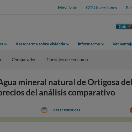
Movilízate
OCU Inversiones
Ben
Guio
os
Asesorarme sobre vivienda
Informarme
Ver venta
a
Comparador
Consejos de consumo
gua mineral natural de Ortigosa de
 precios del análisis comparativo
CARACTERÍSTICAS