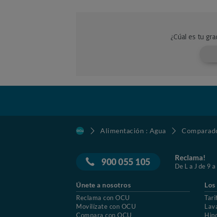
Alimentación : Agua
Comparado
Reclama!
900 055 105
De L a J de 9 a
Únete a nosotros
Los
Reclama con OCU
Tari
Movilízate con OCU
Lav
Compara con OCU
Hip