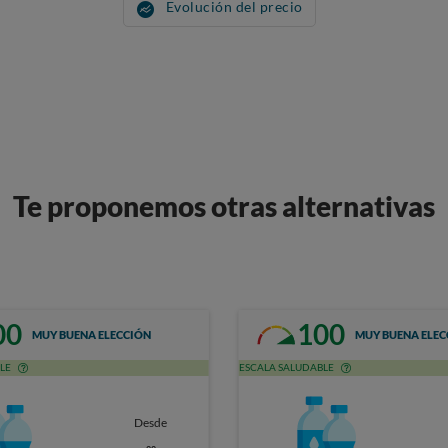
Evolución del precio
Te proponemos otras alternativas
00
100
MUY BUENA ELECCIÓN
MUY BUENA ELEC
LE
ESCALA SALUDABLE
Desde