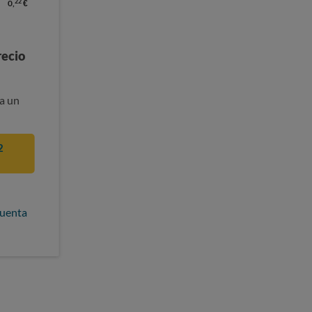
22
0,
€
recio
a un
2
cuenta