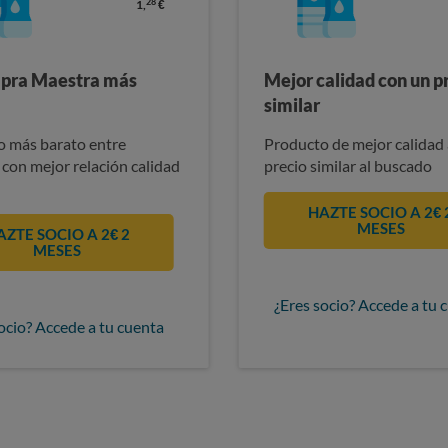
28
1,
€
pra Maestra más
Mejor calidad con un p
similar
 más barato entre
Producto de mejor calidad 
 con mejor relación calidad
precio similar al buscado
HAZTE SOCIO A 2€ 
MESES
AZTE SOCIO A 2€ 2
MESES
¿Eres socio? Accede a tu 
ocio? Accede a tu cuenta