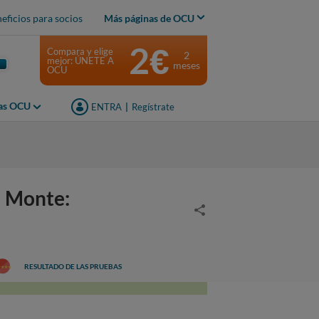
eficios para socios
Más páginas de OCU
2€
Compara y elige
2
mejor: ÚNETE A
meses
OCU
jas OCU
ENTRA
|
Regístrate
l Monte:
RESULTADO DE LAS PRUEBAS