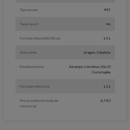
Tipo envase
PET
Tapón sport
No
Formato disponible (litros)
1,5 L
Zona venta
Aragón, Cataluña
Establecimiento
Alcampo, Carrefour, Dia, El
Corte Inglés
Formato referencia
1,5 L
Precio medio (formato de
0,7 €/l
referencia)