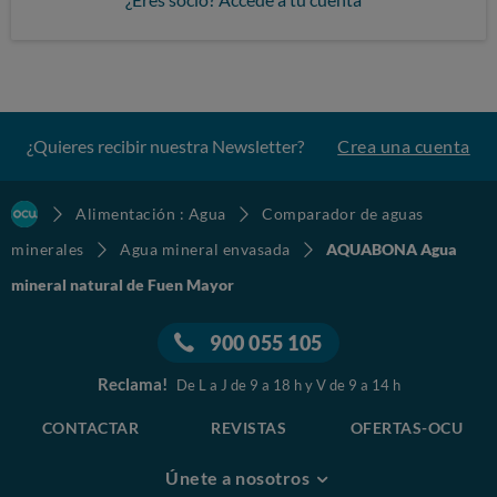
¿Quieres recibir nuestra Newsletter?
Crea una cuenta
Alimentación : Agua
Comparador de aguas
minerales
Agua mineral envasada
AQUABONA Agua
mineral natural de Fuen Mayor
900 055 105
Reclama!
De L a J de 9 a 18 h y V de 9 a 14 h
CONTACTAR
REVISTAS
OFERTAS-OCU
Únete a nosotros