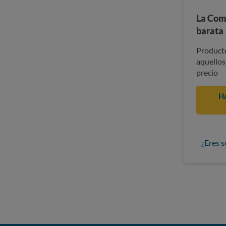
La Com
barata
Producto
aquellos
precio
H
¿Eres s