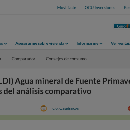
Movilízate
OCU Inversiones
Ben
Guio
os
Asesorarme sobre vivienda
Informarme
Ver venta
a
Comparador
Consejos de consumo
DI) Agua mineral de Fuente Primave
os del análisis comparativo
CARACTERÍSTICAS