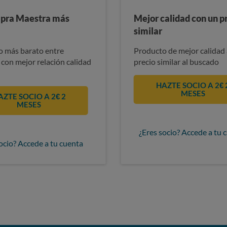
pra Maestra más
Mejor calidad con un p
similar
 más barato entre
Producto de mejor calidad 
 con mejor relación calidad
precio similar al buscado
HAZTE SOCIO A 2€ 
MESES
AZTE SOCIO A 2€ 2
MESES
¿Eres socio? Accede a tu 
ocio? Accede a tu cuenta