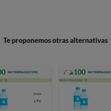
Te proponemos otras alternativas
00
100
MUY BUENA ELECCIÓN
MUY BUENA ELEC
LE
ESCALA SALUDABLE
Desde
28
1,
€