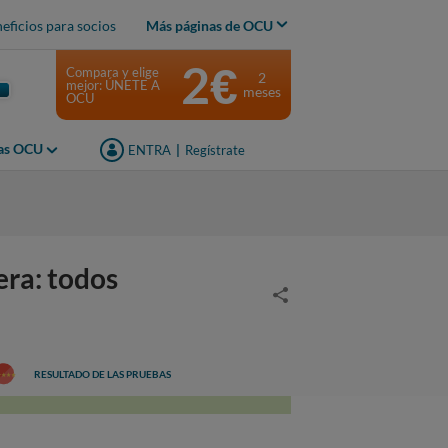
eficios para socios
Más páginas de OCU
2€
Compara y elige
2
mejor: ÚNETE A
meses
OCU
jas OCU
ENTRA
|
Regístrate
ra: todos
RESULTADO DE LAS PRUEBAS