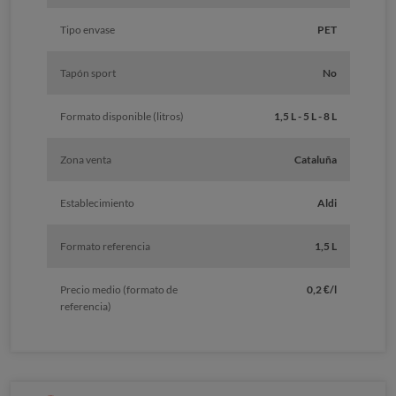
Tipo envase
PET
Tapón sport
No
Formato disponible (litros)
1,5 L - 5 L - 8 L
Zona venta
Cataluña
Establecimiento
Aldi
Formato referencia
1,5 L
Precio medio (formato de
0,2 €/l
referencia)