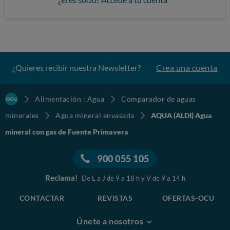
¿Quieres recibir nuestra Newsletter?
Crea una cuenta
Alimentación : Agua
Comparador de aguas
minerales
Agua mineral envasada
AQUA (ALDI) Agua
mineral con gas de Fuente Primavera
900 055 105
Reclama!
De L a J de 9 a 18 h y V de 9 a 14 h
CONTACTAR
REVISTAS
OFERTAS-OCU
Únete a nosotros