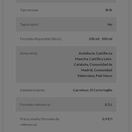
Tipo envase
Brik
Tapón sport
No
Formato disponible (litros)
330 ml - 500 ml
Zona venta
Andalucía, Castilla-La
Mancha, Castilla y León,
Cataluña, Comunidad de
Madrid, Comunidad
Valenciana, País Vasco
Establecimiento
Carrefour, El Corte Inglés
Formato referencia
0,5 L
Precio medio (formato de
0,9 €/l
referencia)