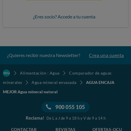
¿Eres socio? Accede a tu cuenta
¿Quieres recibir nuestra Newsletter?
Crea una cuenta
Alimentación : Agua
Comparador de aguas
minerales
Agua mineral envasada
AGUA ENCAJA
MEJOR Agua mineral natural
900 055 105
Reclama!
De L a J de 9 a 18 h y V de 9 a 14 h
CONTACTAR
REVISTAS
OFERTAS-OCU