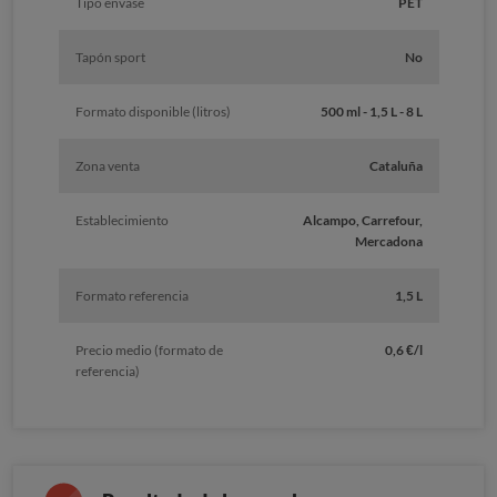
Tipo envase
PET
Tapón sport
No
Formato disponible (litros)
500 ml - 1,5 L - 8 L
Zona venta
Cataluña
Establecimiento
Alcampo, Carrefour,
Mercadona
Formato referencia
1,5 L
Precio medio (formato de
0,6 €/l
referencia)