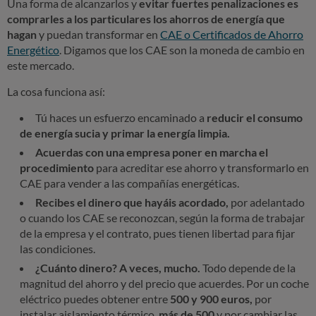
Una forma de alcanzarlos y
evitar fuertes penalizaciones es
comprarles a los particulares los ahorros de energía que
hagan
y puedan transformar en
CAE o Certificados de Ahorro
Energético
. Digamos que los CAE son la moneda de cambio en
este mercado.
La cosa funciona así:
Tú haces un esfuerzo encaminado a
reducir el consumo
de energía sucia y primar la energía limpia.
Acuerdas con una empresa poner en marcha el
procedimiento
para acreditar ese ahorro y transformarlo en
CAE para vender a las compañías energéticas.
Recibes el dinero que hayáis acordado,
por adelantado
o cuando los CAE se reconozcan, según la forma de trabajar
de la empresa y el contrato, pues tienen libertad para fijar
las condiciones.
¿Cuánto dinero? A veces, mucho.
Todo depende de la
magnitud del ahorro y del precio que acuerdes. Por un coche
eléctrico puedes obtener entre
500 y 900 euros,
por
instalar aislamiento térmico,
más de 500
y por cambiar las