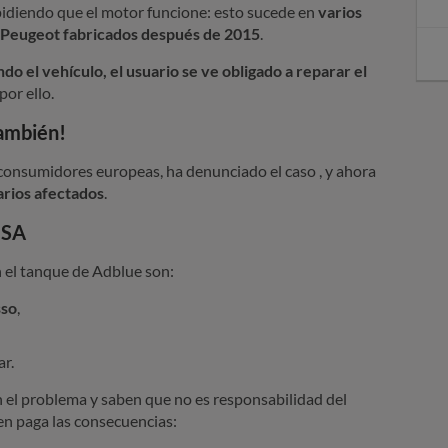
pidiendo que el motor funcione: esto sucede en
varios
:
 Peugeot fabricados después de 2015
.
n
do el vehículo, el usuario se ve obligado a reparar el
por ello.
o
también!
a
l
 consumidores europeas, ha denunciado el caso , y ahora
arios afectados
.
a
PSA
s
n el tanque de Adblue son:
m
a
sso
,
l
ar.
a
cen el problema y saben que no es responsabilidad del
s
ien paga las consecuencias: