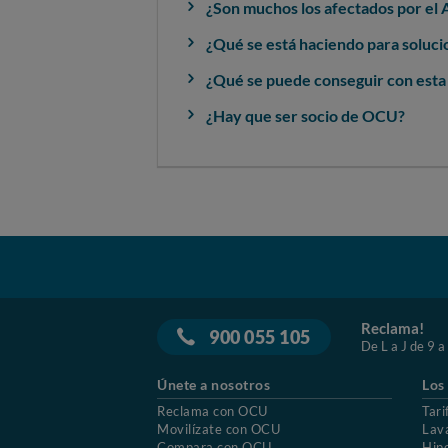
¿Son muchos los afectados por el
¿Qué se está haciendo para soluci
¿Qué se puede conseguir con est
¿Hay que ser socio de OCU?
Reclama!
900 055 105
De L a J de 9 a
Únete a nosotros
Los
Reclama con OCU
Tari
Movilízate con OCU
Lav
Compara con OCU
Hip