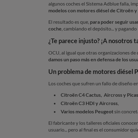
algunos coches el Sistema Adblue falla, im
modelos con motores diésel de Citroën y
El resultado es que,
para poder seguir usan
coche
, cambiando el depósito... y pagando 
¿Te parece injusto? ¡A nosotros 
OCU, al igual que otras organizaciones de
damos un paso más en defensa de los usu
Un problema de motores diésel 
Los coches que sufren un fallo de diseño e
Citroën C4 Cactus, Aircross
y
Pica
Citroën C3 HDI y Aircross
,
Varios modelos Peugeot
sin concret
El fabricante y los talleres oficiales cono
usuario... pero al final es el consumidor qu