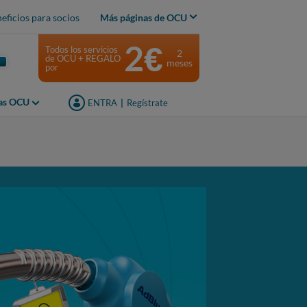
eficios para socios
Más páginas de OCU
2€
Todos los servicios
2
de OCU + REGALO
meses
por
jas OCU
ENTRA
|
Regístrate