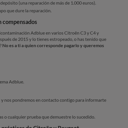
p
 depósito (una reparación de más de 1.000 euros).
r
mpo que dure la reparación.
á
an compensados
c
anticontaminación Adblue en varios Citroën C3 y C4 y
pués de 2015 y lo tienes estropeado, o has tenido que
t
n?
No es a ti a quien corresponde pagarlo y queremos
i
c
a
s
stema Adblue.
d
e
y nos pondremos en contacto contigo para informarte
l
s o cualquier prueba que demuestre lo sucedido.
o