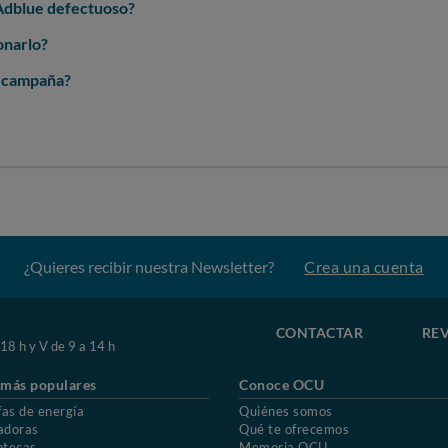
 Adblue defectuoso?
onarlo?
a campaña?
¿Quieres recibir nuestra Newsletter?
Crea una cuenta
CONTACTAR
REV
 18 h y V de 9 a 14 h
 más populares
Conoce OCU
fas de energía
Quiénes somos
adoras
Qué te ofrecemos
otecas
Memoria OCU