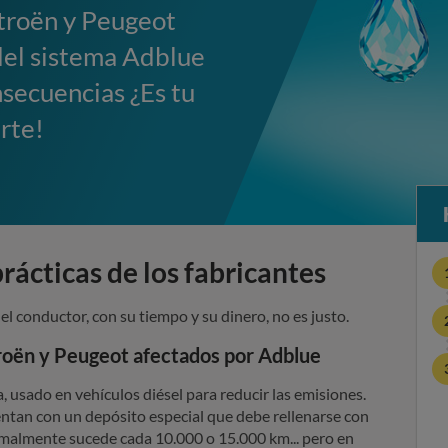
troën y Peugeot
 del sistema Adblue
nsecuencias ¿Es tu
rte!
A
rácticas de los fabricantes
d
el conductor, con su tiempo y su dinero, no es justo.
b
roën y Peugeot afectados por Adblue
l
, usado en vehículos diésel para reducir las emisiones.
u
ntan con un depósito especial que debe rellenarse con
malmente sucede cada 10.000 o 15.000 km... pero en
e