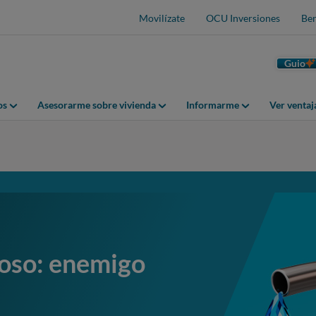
Movilízate
OCU Inversiones
Ben
Guio
os
Asesorarme sobre vivienda
Informarme
Ver venta
oso: enemigo