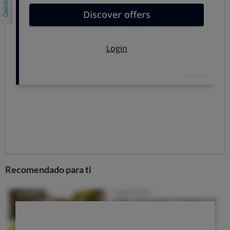
contratados, que se seguirán prestando en las mismas
condiciones (por ejemplo). En la medida que los
contratos se vayan finalizando (suelen ser contratos
anuales) es probable que Endesa vaya ofreciendo su
propia cartera de productos.
¿Afecta este cambio al servicio que recibo?
La
calidad del servicio de gas y de electricidad en ningún
momento se verá afectado ya que éste depende de su
distribuidora, no de las comercializadoras de estos
productos: el gas y la electricidad que reciba en su
casa seguirán siendo los mismos.
¿Cómo puedo saber si soy uno de los afectados?
Desde el lunes 27 los clientes afectados estarán
recibiendo una carta en la que se les comunica el
Recomendado para ti
cambio que será efectivo el día 1 de marzo. Unos días
después, a partir del día 5, Endesa enviará su propia
comunicación para confirmar que el cambio ha sido
realizado.