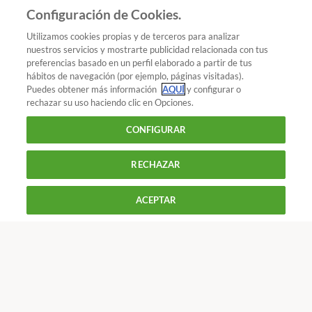
Añadir OCU en tus fuentes favoritas de Google
Configuración de Cookies.
Utilizamos cookies propias y de terceros para analizar
nuestros servicios y mostrarte publicidad relacionada con tus
preferencias basado en un perfil elaborado a partir de tus
¿Quieres recibir nuestra Newsletter?
Crea una cuenta
hábitos de navegación (por ejemplo, páginas visitadas).
Puedes obtener más información
AQUÍ
y configurar o
rechazar su uso haciendo clic en Opciones.
Hogar y energía : Gas y luz
Pasan a Endesa miles de
CONFIGURAR
clientes de Gas Natural
RECHAZAR
900 055 105
Reclama!
ACEPTAR
De L a J de 9 a 18 h y V de 9 a 14 h
CONTACTAR
REVISTAS
OFERTAS-OCU
Únete a nosotros
Los más populares