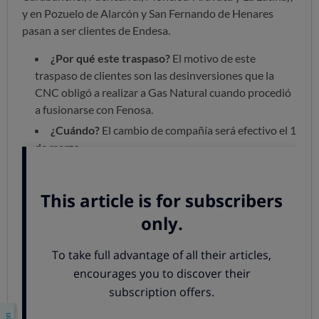
y en Pozuelo de Alarcón y San Fernando de Henares
pasan a ser clientes de Endesa.
¿Por qué este traspaso?
El motivo de este
traspaso de clientes son las desinversiones que la
CNC obligó a realizar a Gas Natural cuando procedió
a fusionarse con Fenosa.
¿Cuándo?
El cambio de compañía será efectivo el 1
de marzo.
¿En qué consiste?
Los afectados son tanto clientes
que estén en el mercado libre como clientes con la
comercializadora de último recurso (que sigue la
TUR), y serán traspasados al grupo Endesa en la
empresa equivalente (comercializadora de último
recurso o no) y, muy importante, en las mismas
condiciones contractuales que tuvieran hasta
entonces con Gas Natural. Este traspaso afecta
también a otros servicios que pudieran tener