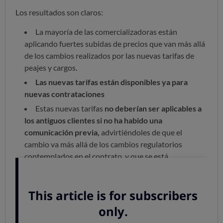
Los resultados son claros:
La mayoría de las comercializadoras están
aplicando fuertes subidas de precios que van más allá
de los cambios realizados por las nuevas tarifas de
peajes y cargos.
Las nuevas tarifas están disponibles ya para
nuevas contrataciones
Estas nuevas tarifas
no deberían ser aplicables a
los antiguos clientes si no ha habido una
comunicación previa,
advirtiéndoles de que el
cambio va más allá de los cambios regulatorios
contemplados en el contrato, y que se está
aprovechando para hacer una actualización global de
las tarifas.
Prevalecen las subidas
Las
nuevas tarifas de peajes y cargos
, por sí solas, se