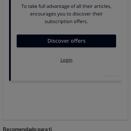
traducen en bajadas de precio muy poco apreciables, en
torno al -0,3%, para los hogares con tarifas 2.0A (los que
no tienen discriminación horaria) y una considerable
subida, en torno al 9 %, los que sí contaban con las
tarifas de discriminación horaria, los más perjudicados
con el nuevo sistema de tramos.
Pero nuestro primer análisis de las compañías que ya
están notificando sus nuevas tarifas revelan que son
pocas las que se limitan a trasladar a los usuarios finales
estos cambios, sino que lo habitual es aprovechar la
ocasión para “revisar” al alza sus precios.
La tarifa del mercado regulado, la PVPC,
lógicamente, aplica las nuevas tarifas de acceso, sin
más.
Junto a ella,
de momento, solo hay tres 3
compañías que trasladan estrictamente los cambios
regulados
: Lucera con su tarifa indexada, Som
Recomendado para ti