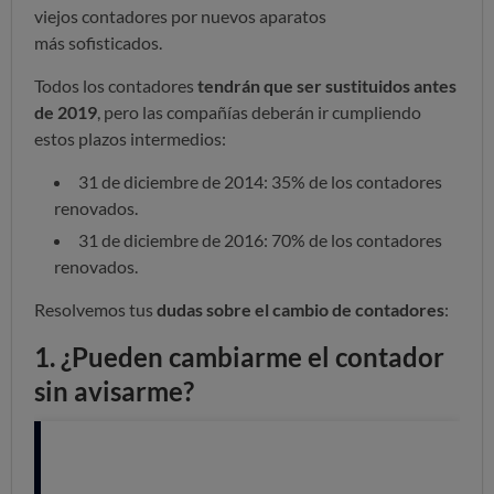
viejos contadores por nuevos aparatos
más sofisticados.
Todos los contadores
tendrán que ser sustituidos antes
de 2019
, pero las compañías deberán ir cumpliendo
estos plazos intermedios:
31 de diciembre de 2014: 35% de los contadores
renovados.
31 de diciembre de 2016: 70% de los contadores
renovados.
Resolvemos tus
dudas sobre el cambio de contadores
:
1. ¿Pueden cambiarme el contador
sin avisarme?
No. La distribuidora está obligada a
avisarte con
antelación
para que, si lo deseas, estés presente en el
momento de la sustitución y puedas comprobar que la