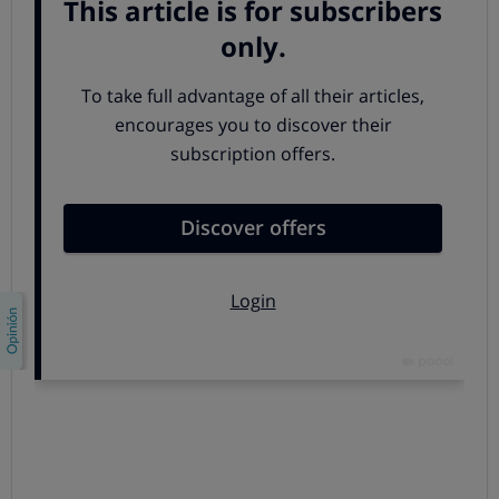
última lectura del viejo contador se realiza
correctamente. Puedes llamar a tu distribuidora para
saber cuándo tienen previsto cambiar tu contador.
2. ¿Quién paga los nuevos
contadores?
La renovación corre a cargo de las eléctricas, a las que
pagamos cada mes por el alquiler y mantenimiento de
estos equipos. Aunque algunas compañías han
intentado cobrar los derechos de enganche (unos 10
euros), la Comisión Nacional de la Energía ha paralizado
estas tentativas.
No pueden pedirte dinero por
cambiar el contador
.
3. ¿Cuesta lo mismo el nuevo
contador?
No. El nuevo contador tiene un coste mensual de 0,81