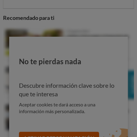
euros al mes, lo que supone
una subida del 40%
respecto a los viejos
(0,54 euros al mes). Sin embargo,
los clientes con tarifa con discriminación horaria, que
Recomendado para ti
antes necesitaban tener un doble contador, pagarán
menos.
Los que tengan contador para energía trifásica pagarán
1,15 euros al mes. Al igual que en el pasado, el cliente
puede instalar por su cuenta el contador (si cumple los
No te pierdas nada
requisitos técnicos) y no pagar nada al mes.
4. ¿Me beneficia en algo
Descubre información clave sobre lo
este cambio?
que te interesa
Los nuevos contadores son
más precisos
que los
Aceptar cookies te dará acceso a una
antiguos.
información más personalizada.
Las compañías pueden leer a distancia los nuevos
contadores, por lo que se acabaron los meses y más
meses de facturas estimadas porque nadie acude a