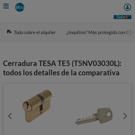
Skip
to
main
Guio
content
Todo sobre el alquiler
¿Inquilino? Más protegido con OC
Cerradura TESA TE5 (T5NV03030L):
todos los detalles de la comparativa