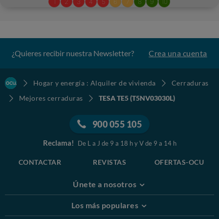
¿Quieres recibir nuestra Newsletter?
Crea una cuenta
Hogar y energía : Alquiler de vivienda
Cerraduras
Mejores cerraduras
TESA TE5 (T5NV03030L)
900 055 105
Reclama!
De L a J de 9 a 18 h y V de 9 a 14 h
CONTACTAR
REVISTAS
OFERTAS-OCU
Únete a nosotros
Los más populares