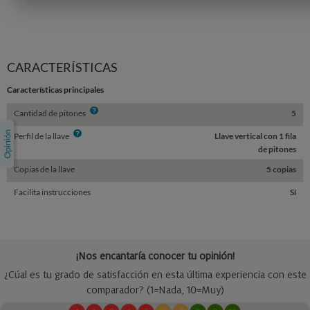
CARACTERÍSTICAS
Características principales
Info
Cantidad de pitones
5
Info
Perfil de la llave
Llave vertical con 1 fila
de pitones
Copias de la llave
5 copias
Facilita instrucciones
Sí