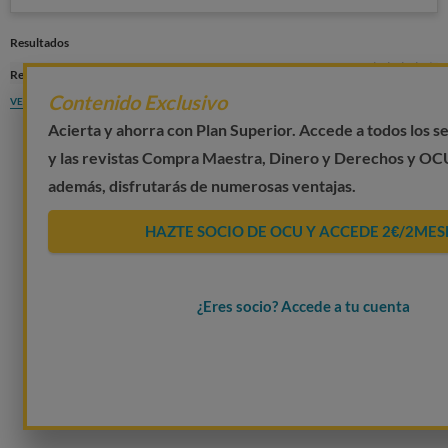
Resultados
4
Res)
St
Contenido Exclusivo
VER MÁS
Acierta y ahorra con Plan Superior. Accede a todos los 
y las revistas Compra Maestra, Dinero y Derechos y OC
además, disfrutarás de numerosas ventajas.
HAZTE SOCIO DE OCU Y ACCEDE 2€/2MES
¿Eres socio? Accede a tu cuenta