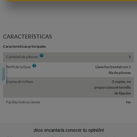
CARACTERÍSTICAS
Características principales
Info
Cantidad de pitones
5
Info
Perfil de la llave
Llave horizontal con 1
fila de pitones
Copias de la llave
5 copias, no
proporciona el tornillo
de fijación
Facilita instrucciones
No