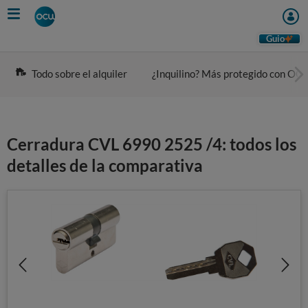
Skip
to
main
Guio
content
Todo sobre el alquiler
¿Inquilino? Más protegido con OC
Cerradura CVL 6990 2525 /4: todos los
detalles de la comparativa