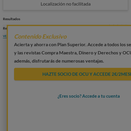
Localización no facilitada
Resultados
3
Res)
St
Contenido Exclusivo
VER MÁS
Acierta y ahorra con Plan Superior. Accede a todos los 
y las revistas Compra Maestra, Dinero y Derechos y OC
además, disfrutarás de numerosas ventajas.
HAZTE SOCIO DE OCU Y ACCEDE 2€/2MES
¿Eres socio? Accede a tu cuenta