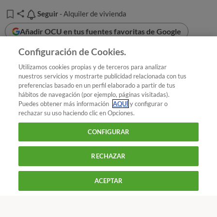
Seguir
Seguir
- Alquiler de vivienda
Añadir OCU en tus fuentes favoritas de Google
Configuración de Cookies.
Utilizamos cookies propias y de terceros para analizar
¿Quieres recibir nuestra Newsletter?
Crea una cuenta
nuestros servicios y mostrarte publicidad relacionada con tus
preferencias basado en un perfil elaborado a partir de tus
hábitos de navegación (por ejemplo, páginas visitadas).
Puedes obtener más información
AQUÍ
y configurar o
Hogar y energía : Alquiler de vivienda
OCU
rechazar su uso haciendo clic en Opciones.
denuncia la ausencia de subvenciones para la rehabilitación
CONFIGURAR
energética de edificios
RECHAZAR
900 055 105
Reclama!
De L a J de 9 a 18 h y V de 9 a 14 h
ACEPTAR
CONTACTAR
REVISTAS
OFERTAS-OCU