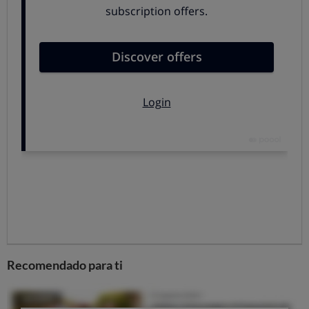
que entendemos que la resolución
únicamente confirma la ausencia de subvenciones
reales
que favorezcan la adquisición de sistemas
domésticos eficientes en materia de energía. Es decir, en
plena crisis,
el consumidor sigue siendo el gran
perjudicado en materia de subvenciones.
De las cuatro líneas de actuación que expone la
resolución (mejora de la envolvente del edificio,
sustitución de las maquinas térmicas e iluminación por
otras más eficientes, instalación de calderas de biomasa
y sistemas geotérmicos),
únicamente la primera -
mejora de la envolvente del edificio- implica ayudas.
El
resto son préstamos son reembolsables y deben
amortizarse en 12 años.
Recomendado para ti