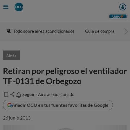
Guio
Todo sobre aires acondicionados
Guía de compra
Co
Alerta
Retiran por peligroso el ventilador
TF-0131 de Orbegozo
Seguir
Seguir
- Aire acondicionado
Añadir OCU en tus fuentes favoritas de Google
26 junio 2013