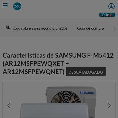
Skip
to
main
Guio
content
Todo sobre aires acondicionados
Guía de compra
Co
Características de SAMSUNG F-M5412
(AR12MSFPEWQXET +
AR12MSFPEWQNET)
DESCATALOGADO