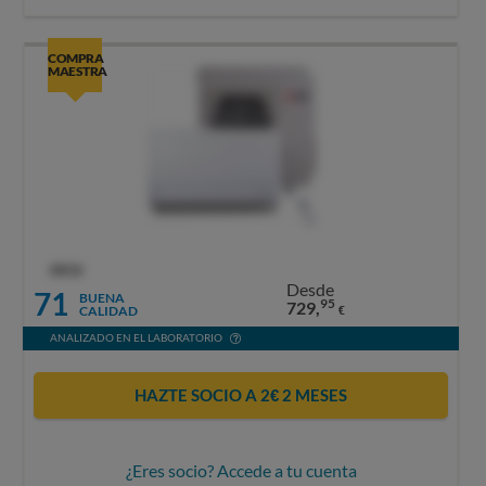
COMPRA
MAESTRA
OCU
Desde
71
BUENA
95
729,
CALIDAD
€
ANALIZADO EN EL LABORATORIO
HAZTE SOCIO A 2€ 2 MESES
¿Eres socio? Accede a tu cuenta