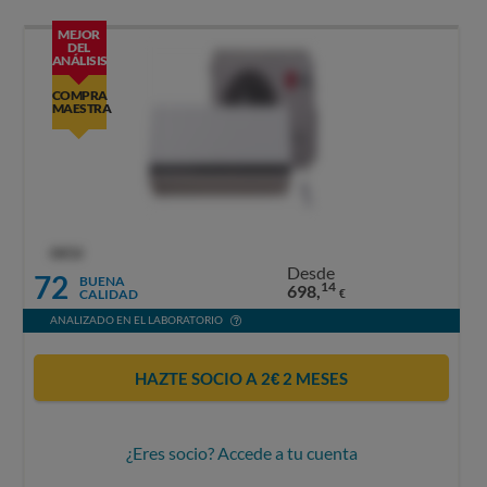
MEJOR
DEL
ANÁLISIS
COMPRA
MAESTRA
OCU
Desde
72
BUENA
14
698,
CALIDAD
€
ANALIZADO EN EL LABORATORIO
HAZTE SOCIO A 2€ 2 MESES
¿Eres socio? Accede a tu cuenta