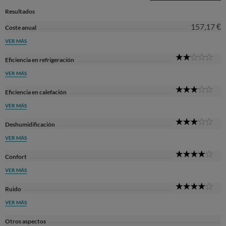
Resultados
157,17 €
Coste anual
VER MÁS
2
Eficiencia en refrigeración
Sta
VER MÁS
3
Eficiencia en calefación
Sta
VER MÁS
3
Deshumidificación
Sta
VER MÁS
4
Confort
Sta
VER MÁS
4
Ruido
Sta
VER MÁS
Otros aspectos