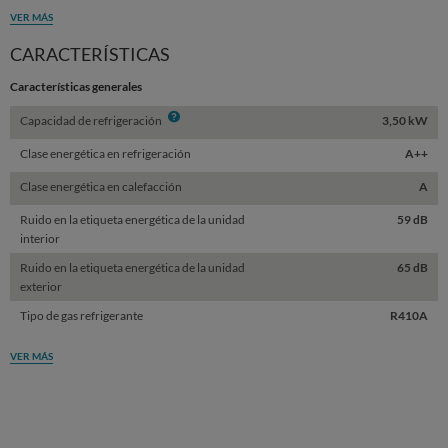
VER MÁS
CARACTERÍSTICAS
Características generales
Info
Capacidad de refrigeración
3,50 kW
Clase energética en refrigeración
A++
Clase energética en calefacción
A
Ruido en la etiqueta energética de la unidad
59 dB
interior
Ruido en la etiqueta energética de la unidad
65 dB
exterior
Tipo de gas refrigerante
R410A
VER MÁS