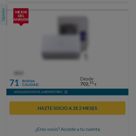
MEJOR
DEL
ANÁLISIS
OCU
Desde
71
BUENA
51
702,
CALIDAD
€
ANALIZADO EN EL LABORATORIO
HAZTE SOCIO A 2€ 2 MESES
¿Eres socio? Accede a tu cuenta