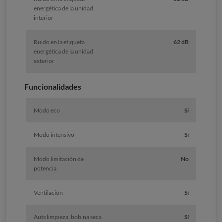
energética de la unidad
interior
Ruido en la etiqueta
62 dB
energética de la unidad
exterior
Funcionalidades
Modo eco
Sí
Modo intensivo
Sí
Modo limitación de
No
potencia
Ventilación
Sí
Autolimpieza, bobina seca
Sí