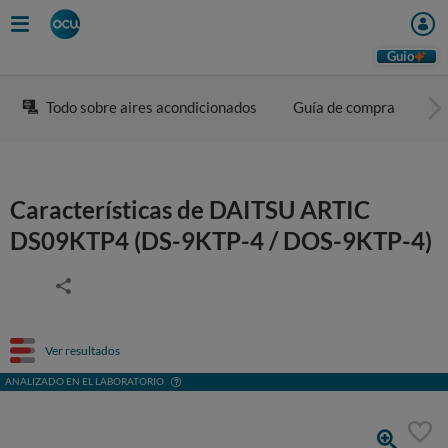
Guio
Todo sobre aires acondicionados
Guía de compra
Co
Características de DAITSU ARTIC
DS09KTP4 (DS-9KTP-4 / DOS-9KTP-4)
Ver resultados
ANALIZADO EN EL LABORATORIO