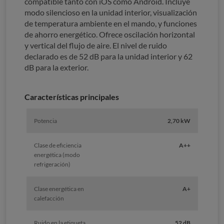
compatible tanto con iOS como Android. Incluye
modo silencioso en la unidad interior, visualización
de temperatura ambiente en el mando, y funciones
de ahorro energético. Ofrece oscilación horizontal
y vertical del flujo de aire. El nivel de ruido
declarado es de 52 dB para la unidad interior y 62
dB para la exterior.
Características principales
Potencia
2,70 kW
Clase de eficiencia
A++
energética (modo
refrigeración)
Clase energética en
A+
calefacción
Ruido en la etiqueta
52 dB