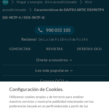
Hogar y energía : Aire acondicionado
Aire
acondicionado
Características de DAITSU ARTIC DS09KTP4
(DS-9KTP-4 / DOS-9KTP-4)
900 055 105
Reclama!
De L a J de 9 a 18 h y V de 9 a 14 h
CONTACTAR
REVISTAS
OFERTAS-OCU
Únete a nosotros
Los más populares
Conoce OCU
Configuración de Cookies.
Más Información
Utilizamos cookies propias y de terceros para analizar
nuestros servicios y mostrarte publicidad relacionada con tus
© 2026 OCU
preferencias basado en un perfil elaborado a partir de tus
Condiciones generales de contratación de OCU