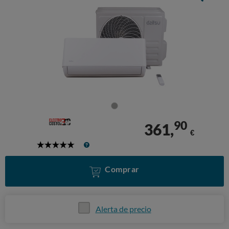
90
361,
€
5
Stars
Comprar
Alerta de precio