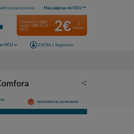
eficios para socios
Más páginas de OCU
2€
Compara y elige
2
mejor: ÚNETE A
meses
OCU
jas OCU
ENTRA
|
Regístrate
Comfora
DEL
RESULTADO DE LAS PRUEBAS