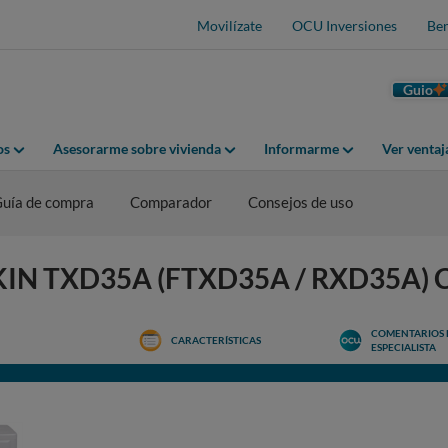
Movilízate
OCU Inversiones
Ben
Guio
os
Asesorarme sobre vivienda
Informarme
Ver venta
uía de compra
Comparador
Consejos de uso
AIKIN TXD35A (FTXD35A / RXD35A) 
COMENTARIOS 
CARACTERÍSTICAS
ESPECIALISTA