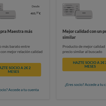
Desde
37
405,
€
pra Maestra más
Mejor calidad con un p
similar
 más barato entre
Producto de mejor calidad 
 con mejor relación calidad
precio similar al buscado
HAZTE SOCIO A 2€ 
MESES
AZTE SOCIO A 2€ 2
MESES
¿Eres socio? Accede a tu 
ocio? Accede a tu cuenta