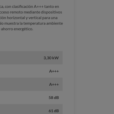
ica, con clasificación A+++ tanto en
acceso remoto mediante dispositivos
ión horizontal y vertical para una
or. No muestra la temperatura ambiente
e ahorro energético.
3,30 kW
A+++
A+++
58 dB
61 dB