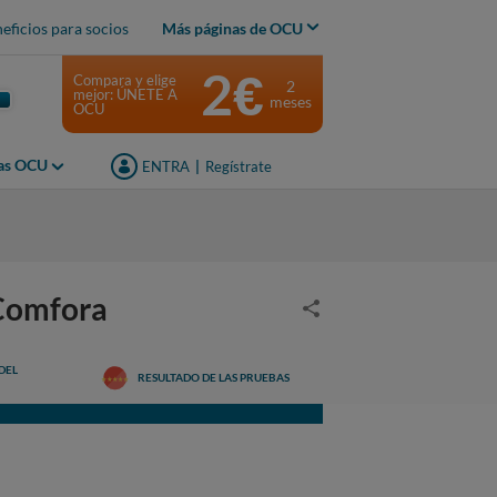
eficios para socios
Más páginas de OCU
2€
Compara y elige
2
mejor: ÚNETE A
meses
OCU
jas OCU
ENTRA
|
Regístrate
Comfora
DEL
RESULTADO DE LAS PRUEBAS