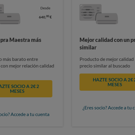
Desde
00
640,
€
pra Maestra más
Mejor calidad con un p
similar
 más barato entre
Producto de mejor calidad 
 con mejor relación calidad
precio similar al buscado
HAZTE SOCIO A 2€ 
MESES
AZTE SOCIO A 2€ 2
MESES
¿Eres socio? Accede a tu 
ocio? Accede a tu cuenta