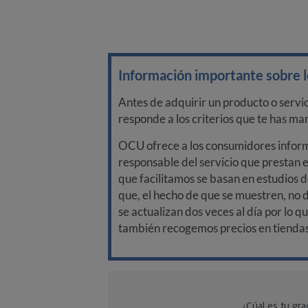
Información importante sobre lo
Antes de adquirir un producto o servi
responde a los criterios que te has m
OCU ofrece a los consumidores informa
responsable del servicio que prestan e
que facilitamos se basan en estudios d
que, el hecho de que se muestren, no 
se actualizan dos veces al día por lo q
también recogemos precios en tiendas f