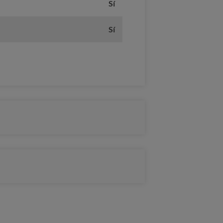
Sí
Sí