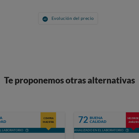
Evolución del precio
Te proponemos otras alternativas
72
A
BUENA
COMPRA
MEJOR DE
DAD
CALIDAD
MAESTRA
ANÁLISIS
L LABORATORIO
ANALIZADO EN EL LABORATORIO