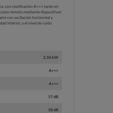
ica, con clasificación A+++ tanto en
acceso remoto mediante dispositivos
aire con oscilación horizontal y
d interior, y el nivel de ruido
2,50 kW
A+++
A+++
57 dB
58 dB