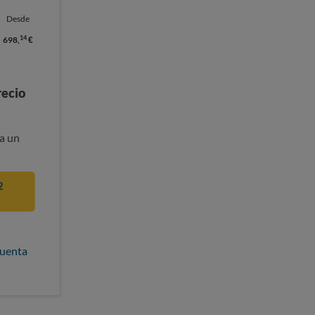
Desde
14
698,
€
recio
a un
2
cuenta