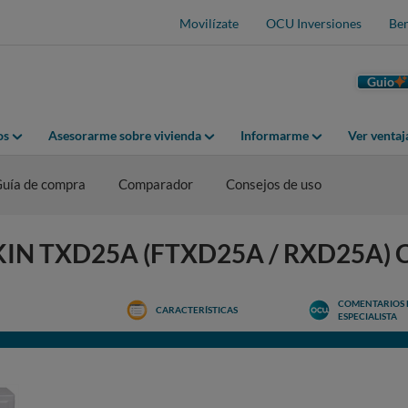
Movilízate
OCU Inversiones
Ben
Guio
os
Asesorarme sobre vivienda
Informarme
Ver venta
uía de compra
Comparador
Consejos de uso
AIKIN TXD25A (FTXD25A / RXD25A) 
COMENTARIOS 
CARACTERÍSTICAS
ESPECIALISTA