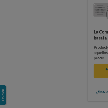
La Com
barata
Producto
aquellos
precio
H
¿Eres s