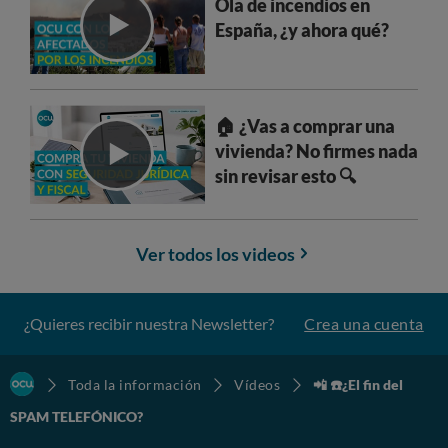
Ola de incendios en
España, ¿y ahora qué?
🏠 ¿Vas a comprar una
vivienda? No firmes nada
sin revisar esto 🔍
Ver todos los videos
¿Quieres recibir nuestra Newsletter?
Crea una cuenta
Toda la información
Vídeos
📲 ☎️¿El fin del
SPAM TELEFÓNICO?