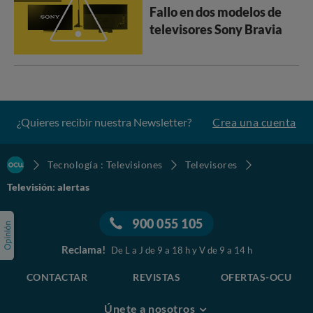
Fallo en dos modelos de
televisores Sony Bravia
¿Quieres recibir nuestra Newsletter?
Crea una cuenta
Tecnología : Televisiones
Televisores
Televisión: alertas
900 055 105
Reclama!
De L a J de 9 a 18 h y V de 9 a 14 h
CONTACTAR
REVISTAS
OFERTAS-OCU
Únete a nosotros