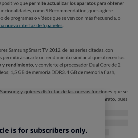
ispositivo que
permite actualizar los aparatos
para obtener
uncionalidades, como S Recommendation, que sugiere
po de programas o vídeos que se ven con más frecuencia, o
a nueva interfaz de 5 paneles
.
sores Samsung Smart TV 2012, de las series citadas, con
 permitirá sacarle un rendimiento similar al que ofrecen los
 y rendimiento,
y convierte el procesador Dual Core de 2
leos; 1,5 GB de memoria DDR3, 4 GB de memoria flash,
.
s Samsung y quieres disfrutar de las nuevas funciones que se
 bastará con adquirir este kit, aunque no sale barato, pues