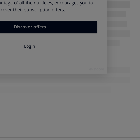
t en un modelo de televisor Samsung UE46ES7090. El kit