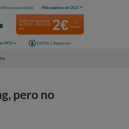
eficios para socios
Más páginas de OCU
2€
Todos los servicios
2
de OCU + REGALO
meses
por
jas OCU
ENTRA
|
Regístrate
dos
g, pero no