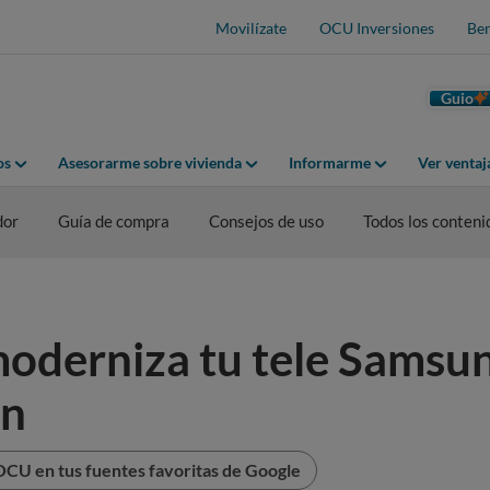
Movilízate
OCU Inversiones
Ben
Guio
os
Asesorarme sobre vivienda
Informarme
Ver venta
dor
Guía de compra
Consejos de uso
Todos los conteni
moderniza tu tele Samsun
en
OCU en tus fuentes favoritas de Google