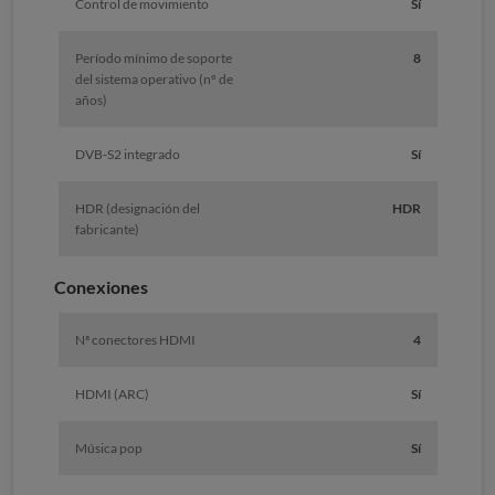
Control de movimiento
Sí
Período mínimo de soporte
8
del sistema operativo (nº de
años)
DVB-S2 integrado
Sí
HDR (designación del
HDR
fabricante)
Conexiones
Nª conectores HDMI
4
HDMI (ARC)
Sí
Música pop
Sí