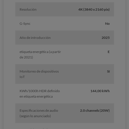
Resolución
4K (3840 x 2160 pix)
G-Sync
No
Año de introducción
2025
etiqueta energética (a partir
E
de 2021)
Monitoreo de dispositivos
Sí
IoT
KWh/1000h HDR definido
144,00 kWh
en etiqueta energética
Especificaciones de audio
2.0 channels (20W)
(según lo anunciado)