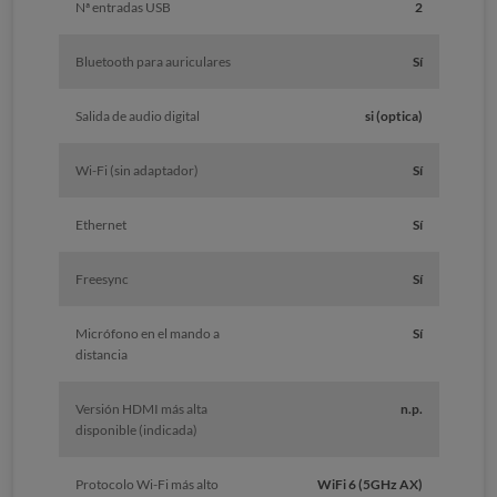
Nª entradas USB
2
Bluetooth para auriculares
Sí
Salida de audio digital
si (optica)
Wi-Fi (sin adaptador)
Sí
Ethernet
Sí
Freesync
Sí
Micrófono en el mando a
Sí
distancia
Versión HDMI más alta
n.p.
disponible (indicada)
Protocolo Wi-Fi más alto
WiFi 6 (5GHz AX)