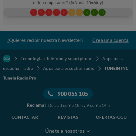
¿Quieres recibir nuestra Newsletter?
Crea una cuenta
Tecnología : Teléfono y smartphone
Apps para
escuchar radio
Apps para escuchar radio
TUNEIN INC
TuneIn Radio Pro
900 055 105
Reclama!
De L a J de 9 a 18 h y V de 9 a 14 h
CONTACTAR
REVISTAS
OFERTAS-OCU
Únete a nosotros