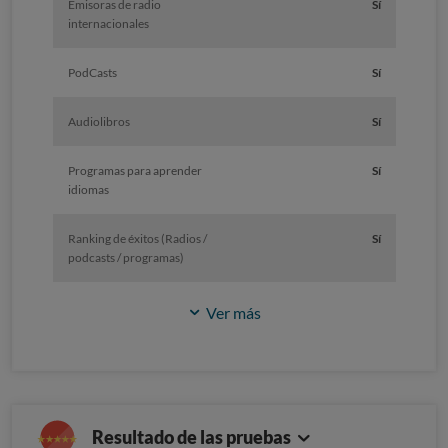
Emisoras de radio
Sí
internacionales
PodCasts
Sí
Audiolibros
Sí
Programas para aprender
Sí
idiomas
Ranking de éxitos (Radios /
Sí
podcasts / programas)
Ver más
Resultado de las pruebas