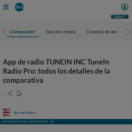
Guio
Comparador
Guía de compra
Consejos de uso
To
App de radio TUNEIN INC TuneIn
Radio Pro: todos los detalles de la
comparativa
Ver resultados
ANALIZADO EN EL LABORATORIO