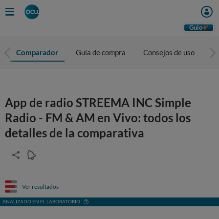
Guio
Comparador
Guía de compra
Consejos de uso
To
App de radio STREEMA INC Simple
Radio - FM & AM en Vivo: todos los
detalles de la comparativa
Ver resultados
ANALIZADO EN EL LABORATORIO