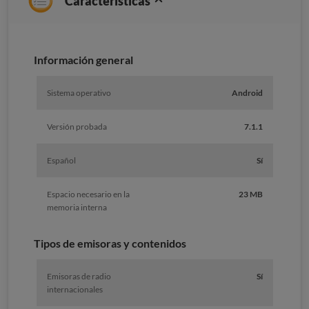
Características
Información general
Sistema operativo
Android
Versión probada
7.1.1
Español
Sí
Espacio necesario en la
23 MB
memoria interna
Tipos de emisoras y contenidos
Emisoras de radio
Sí
internacionales