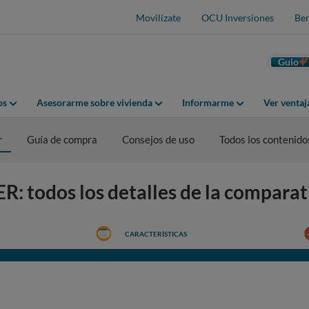
Movilízate
OCU Inversiones
Ben
Guio
os
Asesorarme sobre vivienda
Informarme
Ver venta
r
Guía de compra
Consejos de uso
Todos los contenido
R: todos los detalles de la comparat
CARACTERÍSTICAS