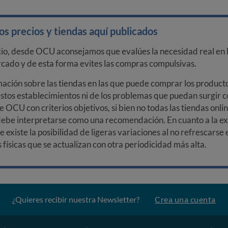
s precios y tiendas aquí publicados
cio, desde OCU aconsejamos que evalúes la necesidad real en l
arcado y de esta forma evites las compras compulsivas.
ción sobre las tiendas en las que puede comprar los productos
stos establecimientos ni de los problemas que puedan surgir co
e OCU con criterios objetivos, si bien no todas las tiendas onl
debe interpretarse como una recomendación. En cuanto a la exa
ue existe la posibilidad de ligeras variaciones al no refrescarse
ísicas que se actualizan con otra periodicidad más alta.
¿Quieres recibir nuestra Newsletter?
Crea una cuenta