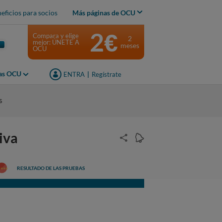
eficios para socios
Más páginas de OCU
2€
Compara y elige
2
mejor: ÚNETE A
meses
OCU
jas OCU
ENTRA
|
Regístrate
s
iva
RESULTADO DE LAS PRUEBAS