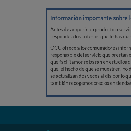
Información importante sobre lo
Antes de adquirir un producto o servi
responde a los criterios que te has m
OCU ofrece a los consumidores informa
responsable del servicio que prestan e
que facilitamos se basan en estudios d
que, el hecho de que se muestren, no 
se actualizan dos veces al día por lo q
también recogemos precios en tiendas f