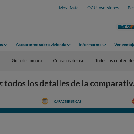
Movilízate
OCU Inversiones
Ben
Guio
os
Asesorarme sobre vivienda
Informarme
Ver venta
r
Guía de compra
Consejos de uso
Todos los contenido
 todos los detalles de la comparativ
CARACTERÍSTICAS