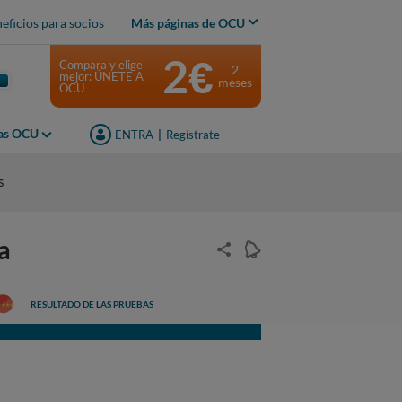
eficios para socios
Más páginas de OCU
2€
Compara y elige
2
mejor: ÚNETE A
meses
OCU
jas OCU
ENTRA
|
Regístrate
s
a
RESULTADO DE LAS PRUEBAS