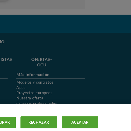
MO
ISTAS
OFERTAS-
OCU
Más Información
Modelos y contratos
Apps
Proyectos europeos
Nuestra oferta
Colegios profesionales
Mapa del sitio
URAR
RECHAZAR
ACEPTAR