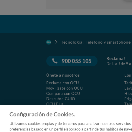
Tecnología : Teléfono y smartphone
Reclama!
900 055 105
De L a J de 9 a
Únete a nosotros
Los
Reclama con OCU
Tari
Movilízate con OCU
Lav
Compara con OCU
Hip
Descubre GUIO
Frig
OCU Plus
Tele
Trabajar en OCU
Col
Configuración de Cookies.
© 2026 OCU
Condiciones generales de contratac
Utilizamos cookies propias y de terceros para analizar nuestros servicios
Aviso Legal
Política de cookies
preferencias basado en un perfil elaborado a partir de tus hábitos de nav