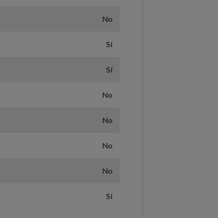
No
Sí
Sí
No
No
No
No
Sí