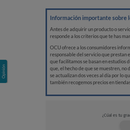
Información importante sobre lo
Antes de adquirir un producto o servi
responde a los criterios que te has m
OCU ofrece a los consumidores informa
responsable del servicio que prestan e
que facilitamos se basan en estudios d
que, el hecho de que se muestren, no 
se actualizan dos veces al día por lo q
también recogemos precios en tiendas f