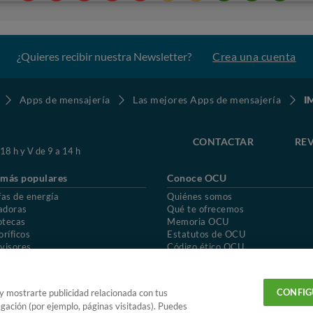
¿Quieres recibir nuestra Newsletter?
Crea una cuenta
Apps de mensajería
Las mejores Apps de mensajería
I
CONTACTAR
REV
 18 h y V de 9 a 14 h
 más populares
Conoce OCU
fas de energía
Quiénes somos
adoras
Qué te ofrecemos
otecas
Memoria OCU
oríficos
Estatutos de OCU
visores
Código ético OCU
chones
Preguntas frecuentes
ión de OCU
Política de privacidad
Uso del nombre y de los signos de OCU
CONFIG
 y mostrarte publicidad relacionada con tus
egación (por ejemplo, páginas visitadas). Puedes