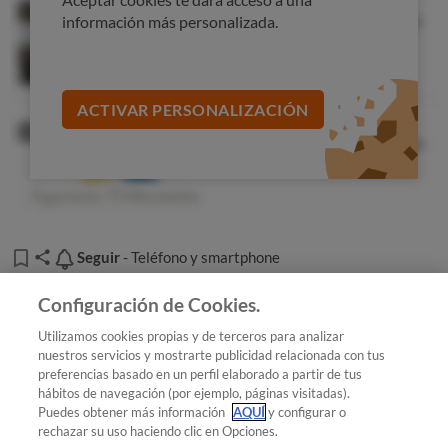
mismo menú en el que le hemos indicado que se
información más personalizada.
encuentra la itinerancia de datos.
ACTIVAR PERSONALIZACIÓN
Seguir
Seguir
- Teléfono y smartphone
Añadir OCU en tus fuentes favoritas de Google
Configuración de Cookies.
Utilizamos cookies propias y de terceros para analizar
nuestros servicios y mostrarte publicidad relacionada con tus
preferencias basado en un perfil elaborado a partir de tus
¿Quieres recibir nuestra Newsletter?
Crea una cuenta
hábitos de navegación (por ejemplo, páginas visitadas).
Puedes obtener más información
AQUÍ
y configurar o
rechazar su uso haciendo clic en Opciones.