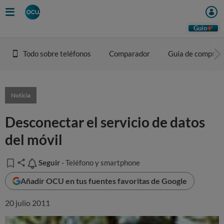
Guio
Todo sobre teléfonos
Comparador
Guía de compra
Noticia
Desconectar el servicio de datos
del móvil
Seguir
Seguir
- Teléfono y smartphone
Añadir OCU en tus fuentes favoritas de Google
20 julio 2011