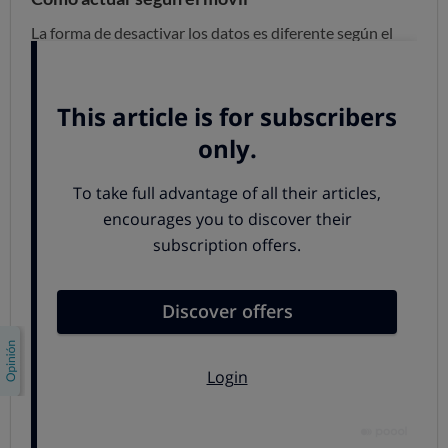
La forma de desactivar los datos es diferente según el
sistema operativo del teléfono.
Smartphone con SO Android
Ve al menú donde se encuentran todas las
aplicaciones y abre los Ajustes
Busca las Conexiones inalámbricas y abre las
"Redes móviles"
Desactiva la casilla "Itinerancia de datos"
Si tienes un Iphone 4
Dirígete al icono de Ajustes y pulsa la opción
"General"
Abre la Red y ahí encontrarás la "itinerancia de
datos"; desactívala.
Smartphone con Windows Phone 7