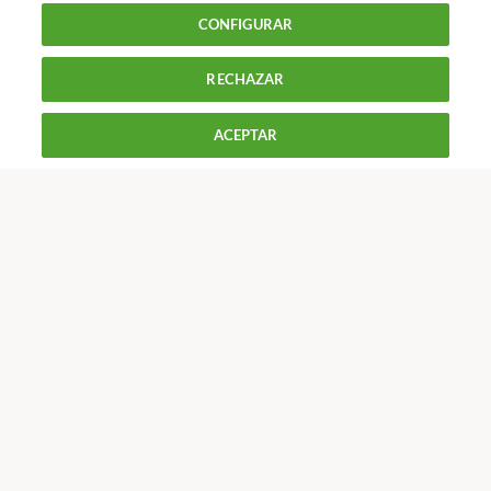
Tecnología : Teléfono y smartphone
Desconectar el
CONFIGURAR
servicio de datos del móvil
RECHAZAR
900 055 105
Reclama!
De L a J de 9 a 18 h y V de 9 a 14 h
ACEPTAR
CONTACTAR
REVISTAS
OFERTAS-OCU
Únete a nosotros
Los más populares
Conoce OCU
Más Información
© 2026 OCU
Condiciones generales de contratación de OCU
Política de privacidad