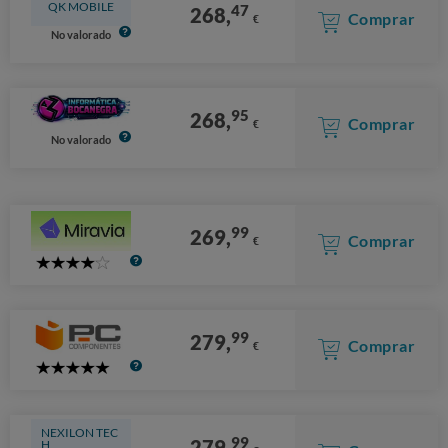
QK MOBILE
47
268,
Comprar
€
No valorado
95
268,
Comprar
€
No valorado
99
269,
Comprar
€
4
Stars
99
279,
Comprar
€
5
Stars
NEXILON TEC
99
279,
H