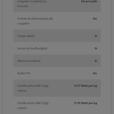
Cargador inalámbrico
No procede
incluido
Fuente de alimentación del
No
cargador
Carga rápida
Sí
Lector de huella digital
Sí
Altavoces estéreo
Sí
Radio FM
No
Certificación SAR (10g):
0,97 Watt per kg
cabeza
Certificación SAR (10g):
0,99 Watt per kg
cuerpo