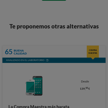
Te proponemos otras alternativas
65
BUENA
COMPRA
CALIDAD
MAESTRA
ANALIZADO EN EL LABORATORIO
Desde
00
139,
€
La Compra Maestra más barata