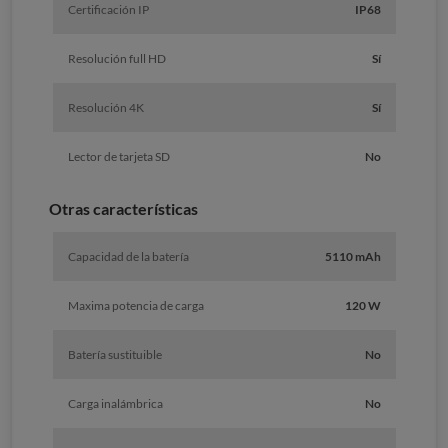
Certificación IP
IP68
Resolución full HD
Sí
Resolución 4K
Sí
Lector de tarjeta SD
No
Otras características
Capacidad de la batería
5110 mAh
Maxima potencia de carga
120 W
Batería sustituible
No
Carga inalámbrica
No