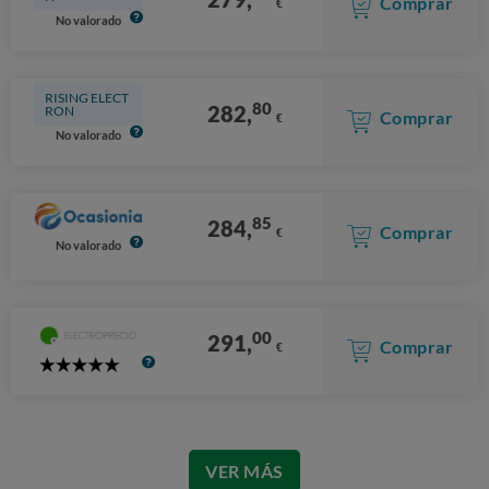
Comprar
€
No valorado
RISING ELECT
80
282,
RON
Comprar
€
No valorado
85
284,
Comprar
€
No valorado
00
291,
Comprar
€
5
Stars
VER MÁS