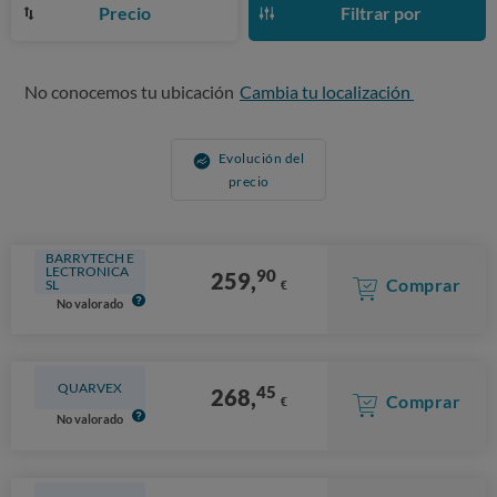
Precio
Filtrar por
No conocemos tu ubicación
Cambia tu localización
Evolución del
precio
BARRYTECH E
LECTRONICA
90
259,
Comprar
SL
€
No valorado
QUARVEX
45
268,
Comprar
€
No valorado