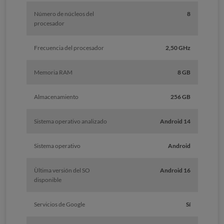
Número de núcleos del
8
procesador
Frecuencia del procesador
2,50 GHz
Memoria RAM
8 GB
Almacenamiento
256 GB
Sistema operativo analizado
Android 14
Sistema operativo
Android
Ùltima versión del SO
Android 16
disponible
Servicios de Google
Sí