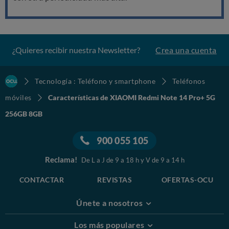
¿Quieres recibir nuestra Newsletter?
Crea una cuenta
Tecnología : Teléfono y smartphone
Teléfonos
móviles
Características de XIAOMI Redmi Note 14 Pro+ 5G
256GB 8GB
900 055 105
Reclama!
De L a J de 9 a 18 h y V de 9 a 14 h
CONTACTAR
REVISTAS
OFERTAS-OCU
Únete a nosotros
Los más populares