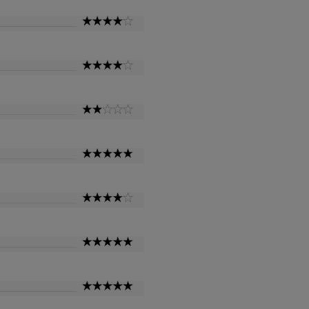
4
Star
4
Star
2
Star
5
Star
4
Star
5
Star
5
Star