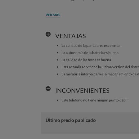
VER MÁS
VENTAJAS
La calidad de la pantalla es excelente.
La autonomía de la batería es buena.
La calidad de las fotos es buena.
Está actualizado: tiene la última versión del sist
La memoria interna para el almacenamiento de d
INCONVENIENTES
Este teléfono no tiene ningún punto débil.
Último precio publicado