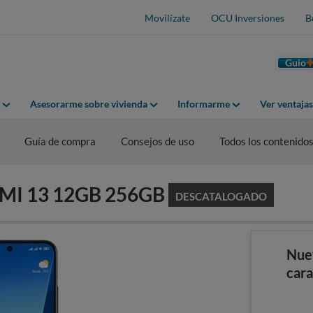
Movilízate
OCU Inversiones
B
Guio
Asesorarme sobre vivienda
Informarme
Ver ventaja
Guía de compra
Consejos de uso
Todos los contenido
AOMI 13 12GB 256GB
DESCATALOGADO
Nue
cara