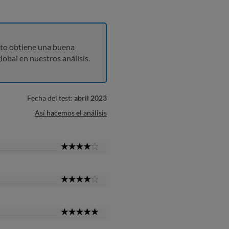
to obtiene una buena
lobal en nuestros análisis.
Fecha del test:
abril 2023
Así hacemos el análisis
4
Star
4
Star
5
Star