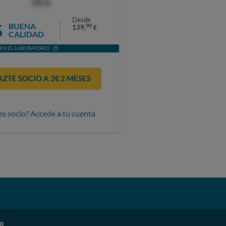
OCU
Desde
5
BUENA
00
139,
€
CALIDAD
EN EL LABORATORIO
AZTE SOCIO A 2€ 2 MESES
es socio? Accede a tu cuenta
B