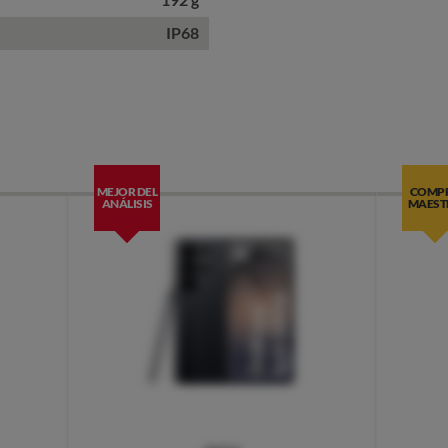
IP68
MEJOR DEL
COMP
ANÁLISIS
MAEST