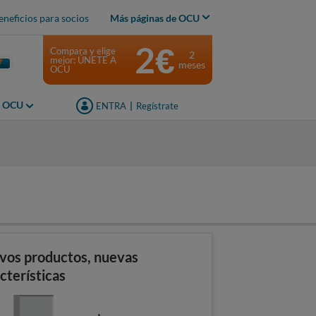
eneficios para socios
Más páginas de OCU
2€
Compara y elige
2
mejor: ÚNETE A
meses
OCU
s OCU
ENTRA
|
Regístrate
s
vos productos, nuevas
cterísticas