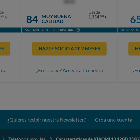
OCU
de
Desde
84
6
MUY BUENA
93
00
,
1.354,
€
€
CALIDAD
ANALIZADO EN EL LABORATORIO
ANALIZADO 
ES
HAZTE SOCIO A 2€ 2 MESES
H
nta
¿Eres socio? Accede a tu cuenta
¿Er
¿Quieres recibir nuestra Newsletter?
Crea una cuenta
Teléfonos móviles
Características de XIAOMI 13 12GB 256G