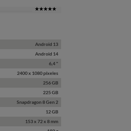
5
Star
Android 13
Android 14
6,4 "
2400 x 1080 píxeles
256 GB
225 GB
Snapdragon 8 Gen 2
12 GB
153 x 72 x 8 mm
192 g