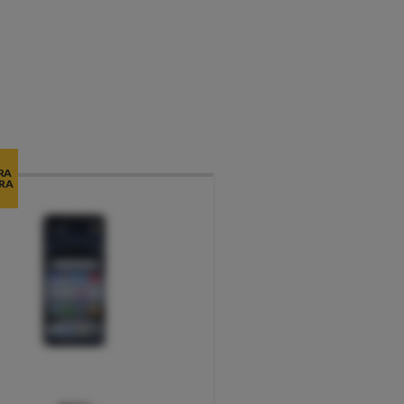
RA
RA