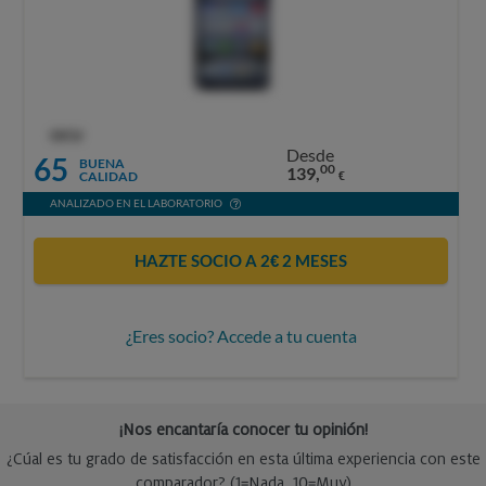
OCU
Desde
65
BUENA
00
139,
CALIDAD
€
ANALIZADO EN EL LABORATORIO
HAZTE SOCIO A 2€ 2 MESES
¿Eres socio? Accede a tu cuenta