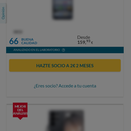
OCU
Desde
66
BUENA
93
159,
CALIDAD
€
ANALIZADO EN EL LABORATORIO
HAZTE SOCIO A 2€ 2 MESES
¿Eres socio? Accede a tu cuenta
MEJOR
DEL
ANÁLISIS