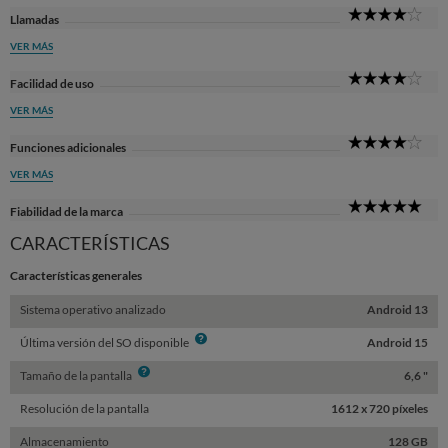
4
Llamadas
Sta
VER MÁS
4
Facilidad de uso
Sta
VER MÁS
4
Funciones adicionales
Sta
VER MÁS
5
Fiabilidad de la marca
Sta
CARACTERÍSTICAS
Características generales
Sistema operativo analizado
Android 13
Info
Última versión del SO disponible
Android 15
Info
Tamaño de la pantalla
6,6 "
Resolución de la pantalla
1612 x 720 píxeles
Almacenamiento
128 GB