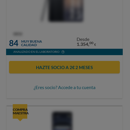
OCU
Desde
84
MUY BUENA
00
1.354,
CALIDAD
€
ANALIZADO EN EL LABORATORIO
HAZTE SOCIO A 2€ 2 MESES
¿Eres socio? Accede a tu cuenta
COMPRA
MAESTRA