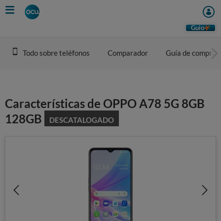
Skip
to
main
Guio
content
Todo sobre teléfonos
Comparador
Guía de compra
Características de OPPO A78 5G 8GB
128GB
DESCATALOGADO