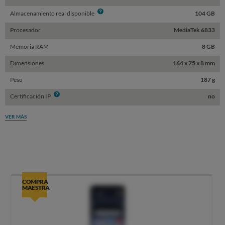
Info
Almacenamiento real disponible
104 GB
Procesador
MediaTek 6833
Memoria RAM
8 GB
Dimensiones
164 x 75 x 8 mm
Peso
187 g
Info
Certificación IP
no
VER MÁS
COMPRA
MAESTRA