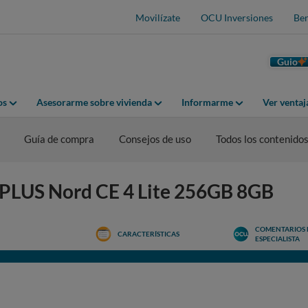
Movilízate
OCU Inversiones
Ben
Guio
os
Asesorarme sobre vivienda
Informarme
Ver venta
Guía de compra
Consejos de uso
Todos los contenido
EPLUS Nord CE 4 Lite 256GB 8GB
COMENTARIOS 
CARACTERÍSTICAS
ESPECIALISTA