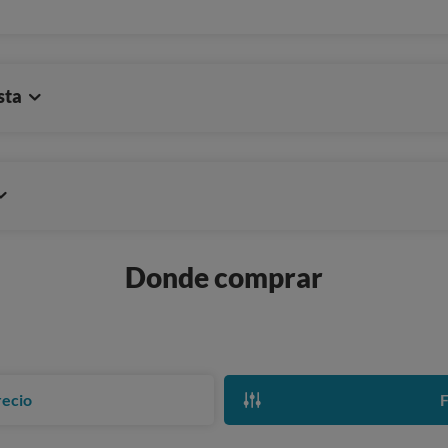
sta
Donde comprar
recio
F