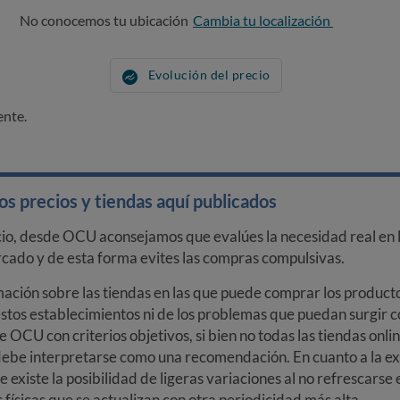
No conocemos tu ubicación
Cambia tu localización
Evolución del precio
ente.
s precios y tiendas aquí publicados
cio, desde OCU aconsejamos que evalúes la necesidad real en l
arcado y de esta forma evites las compras compulsivas.
ción sobre las tiendas en las que puede comprar los productos
stos establecimientos ni de los problemas que puedan surgir co
e OCU con criterios objetivos, si bien no todas las tiendas onl
debe interpretarse como una recomendación. En cuanto a la exa
ue existe la posibilidad de ligeras variaciones al no refrescarse
ísicas que se actualizan con otra periodicidad más alta.