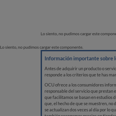
Lo siento, no pudimos cargar este compon
Lo siento, no pudimos cargar este componente.
Información importante sobre lo
Antes de adquirir un producto o servi
responde a los criterios que te has m
OCU ofrece a los consumidores informa
responsable del servicio que prestan e
que facilitamos se basan en estudios d
que, el hecho de que se muestren, no 
se actualizan dos veces al día por lo q
también recogemos precios en tiendas f