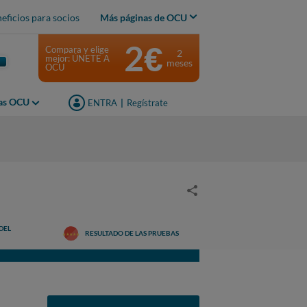
eficios para socios
Más páginas de OCU
2€
Compara y elige
2
mejor: ÚNETE A
meses
OCU
jas OCU
ENTRA
|
Regístrate
s
DEL
RESULTADO DE LAS PRUEBAS