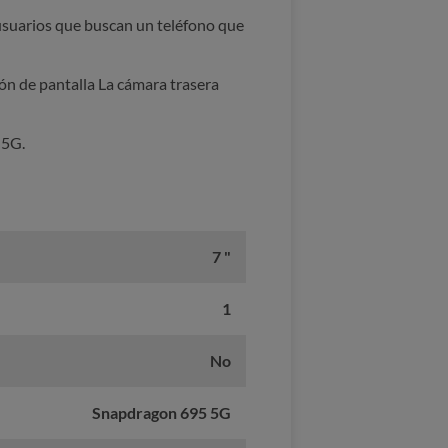
 usuarios que buscan un teléfono que
ón de pantalla La cámara trasera
 5G.
7 "
1
No
Snapdragon 695 5G