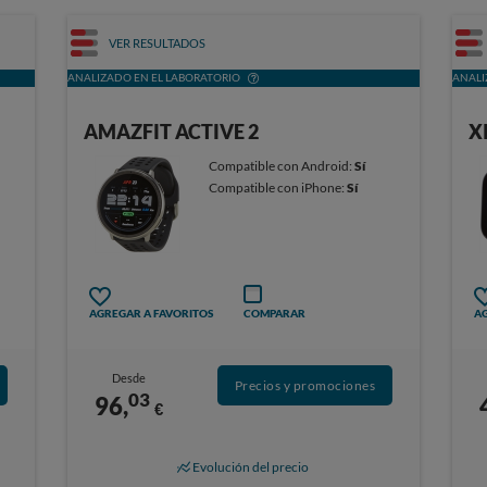
VER RESULTADOS
ANALIZADO EN EL LABORATORIO
ANALI
AMAZFIT ACTIVE 2
X
Compatible con Android:
Sí
Compatible con iPhone:
Sí
AGREGAR A FAVORITOS
COMPARAR
AG
Desde
Precios y promociones
03
96,
€
Evolución del precio