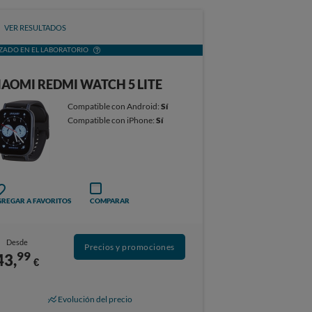
VER RESULTADOS
ZADO EN EL LABORATORIO
IAOMI REDMI WATCH 5 LITE
Compatible con Android:
Sí
Compatible con iPhone:
Sí
REGAR A FAVORITOS
COMPARAR
Desde
Precios y promociones
99
43,
€
Evolución del precio