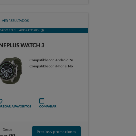
VER RESULTADOS
ZADO EN EL LABORATORIO
NEPLUS WATCH 3
Compatible con Android:
Sí
Compatible con iPhone:
No
REGAR A FAVORITOS
COMPARAR
Desde
Precios y promociones
00