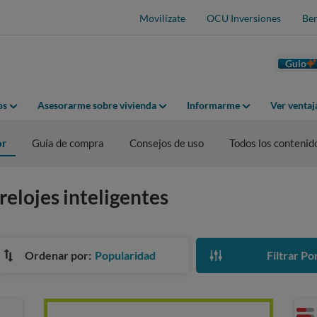
Movilízate
OCU Inversiones
Ben
Guio
os
Asesorarme sobre vivienda
Informarme
Ver venta
or
Guía de compra
Consejos de uso
Todos los contenid
relojes inteligentes
Ordenar por:
Popularidad
Filtrar Po