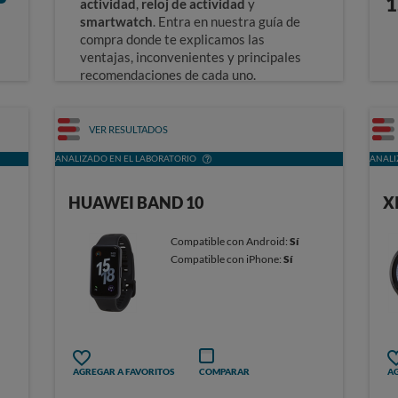
1
actividad
,
reloj de actividad
y
smartwatch
. Entra en nuestra guía de
compra donde te explicamos las
ventajas, inconvenientes y principales
recomendaciones de cada uno.
Guía de compra de relojes inteligentes y
pulseras
VER RESULTADOS
ANALIZADO EN EL LABORATORIO
ANALI
HUAWEI BAND 10
X
Compatible con Android:
Sí
Compatible con iPhone:
Sí
AGREGAR A FAVORITOS
COMPARAR
AG