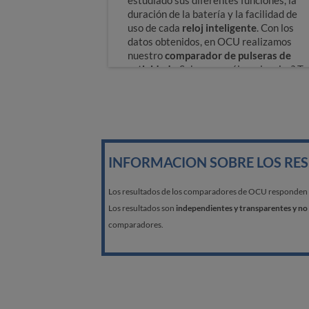
estudiado sus diferentes funciones, la
duración de la batería y la facilidad de
uso de cada
reloj inteligente
. Con los
datos obtenidos, en OCU realizamos
nuestro
comparador de pulseras de
actividad
. ¿Sabes ya cuál es el mejor? Te
lo decimos.
Así analizamos wearables
INFORMACION SOBRE LOS RE
Los resultados de los comparadores de OCU responden a l
Los resultados son
independientes y transparentes y no 
comparadores.