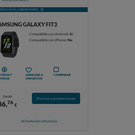
ZADO EN EL LABORATORIO
AMSUNG GALAXY FIT3
Compatible con Android:
Sí
Compatible con iPhone:
No
 PROS Y
AGREGAR A
COMPARAR
NTRAS
FAVORITOS
Desde
Precios y promociones
76
36,
€
Evolución del precio