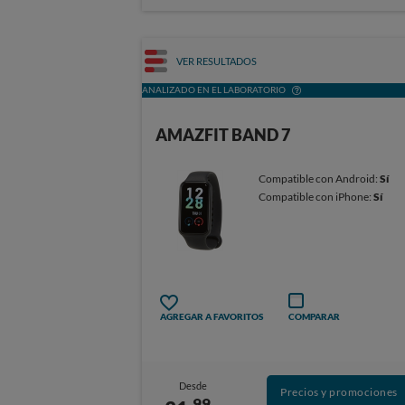
VER RESULTADOS
ANALIZADO EN EL LABORATORIO
AMAZFIT BAND 7
Compatible con Android:
Sí
Compatible con iPhone:
Sí
AGREGAR A FAVORITOS
COMPARAR
Desde
Precios y promociones
99