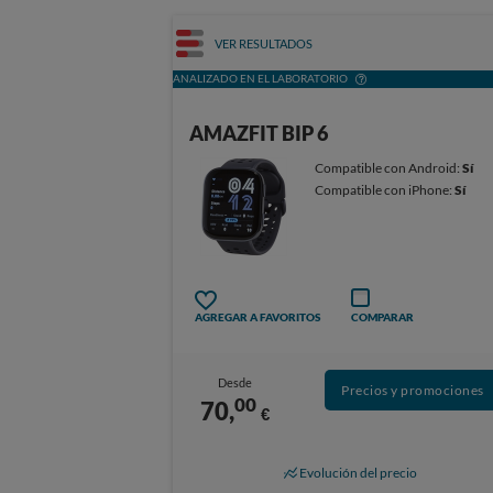
VER RESULTADOS
ANALIZADO EN EL LABORATORIO
AMAZFIT BIP 6
Compatible con Android:
Sí
Compatible con iPhone:
Sí
AGREGAR A FAVORITOS
COMPARAR
Desde
Precios y promociones
00
70,
€
Evolución del precio