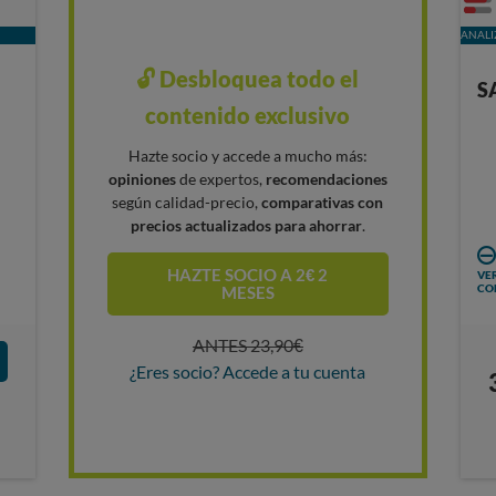
ANALI
🔓 Desbloquea todo el
S
contenido exclusivo
Hazte socio y accede a mucho más:
opiniones
de expertos,
recomendaciones
según calidad-precio,
comparativas con
precios actualizados para ahorrar
.
HAZTE SOCIO A 2€ 2
VER
CO
MESES
ANTES 23,90€
¿Eres socio? Accede a tu cuenta