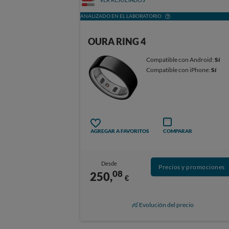
ANALIZADO EN EL LABORATORIO
OURA RING 4
Compatible con Android:
Sí
Compatible con iPhone:
Sí
AGREGAR A FAVORITOS
COMPARAR
Desde
Precios y promociones
08
250,
€
Evolución del precio