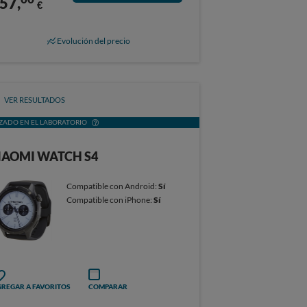
57,
€
Evolución del precio
VER RESULTADOS
ZADO EN EL LABORATORIO
IAOMI WATCH S4
Compatible con Android:
Sí
Compatible con iPhone:
Sí
REGAR A FAVORITOS
COMPARAR