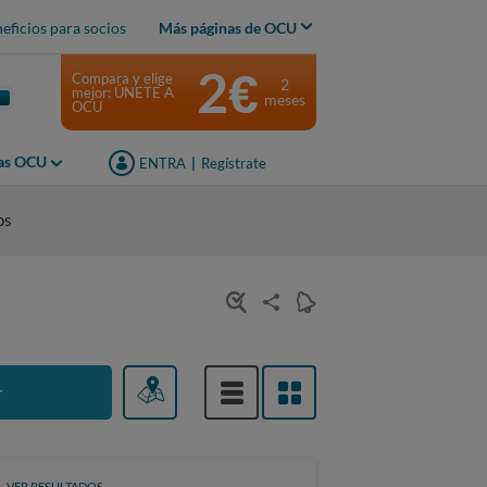
eficios para socios
Más páginas de OCU
2€
Compara y elige
2
mejor: ÚNETE A
meses
OCU
jas OCU
ENTRA
|
Regístrate
os
r
VER RESULTADOS