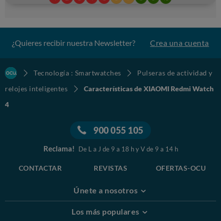
¿Quieres recibir nuestra Newsletter?
Crea una cuenta
Tecnología : Smartwatches
Pulseras de actividad y
relojes inteligentes
Características de XIAOMI Redmi Watch
4
900 055 105
Reclama!
De L a J de 9 a 18 h y V de 9 a 14 h
CONTACTAR
REVISTAS
OFERTAS-OCU
Únete a nosotros
Los más populares