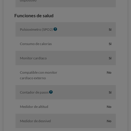
dispositivo
Funciones de salud
I
Pulsioxímetro (SPO2)
Sí
n
f
Consumo de calorías
Sí
o
Monitor cardíaco
Sí
Compatible con monitor
No
cardíaco externo
I
Contador de pasos
Sí
n
f
Medidor de altitud
No
o
Medidor de desnivel
No