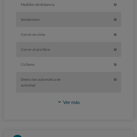
Medidor de distancia
Sí
Senderismo
Sí
Correr en cinta
Sí
Correr al aire libre
Sí
Ciclismo
Sí
Detección automática de
Sí
actividad
Ver más