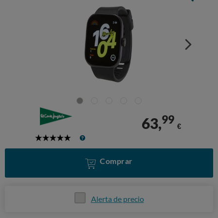
99
63,
€
5
Stars
Comprar
Alerta de precio