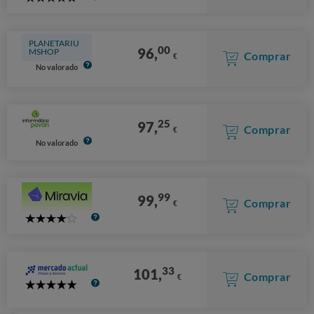
5
Stars
PLANETARIU
00
96,
MSHOP
Comprar
€
No valorado
25
97,
Comprar
€
No valorado
99
99,
Comprar
€
4
Stars
33
101,
Comprar
€
5
Stars