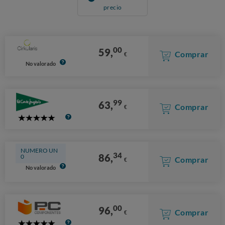
precio
00
59,
Comprar
€
No valorado
99
63,
Comprar
€
5
Stars
NUMERO UN
34
86,
0
Comprar
€
No valorado
00
96,
Comprar
€