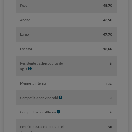
Peso
48,70
Ancho
43,90
Largo
47,70
Espesor
12,00
Resistente a salpicaduras de
Sí
I
agua
n
f
Memoria interna
n.p.
o
I
Compatible con Android
Sí
n
f
I
Compatible con iPhone
Sí
o
n
f
Permite descargar apps en el
No
o