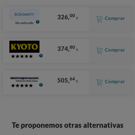
BCB DARTY
00
326,
Comprar
€
No valorado
80
374,
Comprar
€
5
Stars
64
505,
Comprar
€
5
Stars
Te proponemos otras alternativas