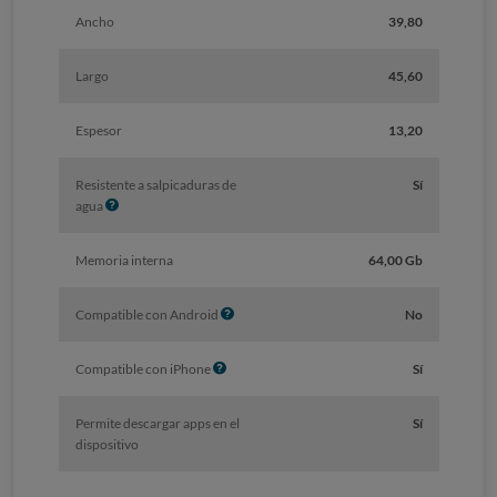
Ancho
39,80
Largo
45,60
Espesor
13,20
Resistente a salpicaduras de
Sí
I
agua
n
f
Memoria interna
64,00 Gb
o
I
Compatible con Android
No
n
f
I
Compatible con iPhone
Sí
o
n
f
Permite descargar apps en el
Sí
o
dispositivo