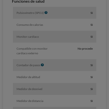
Funciones de salud
I
Pulsioxímetro (SPO2)
Sí
n
f
Consumo de calorías
Sí
o
Monitor cardíaco
Sí
Compatible con monitor
No procede
cardíaco externo
I
Contador de pasos
Sí
n
f
Medidor de altitud
Sí
o
Medidor de desnivel
Sí
Medidor de distancia
Sí