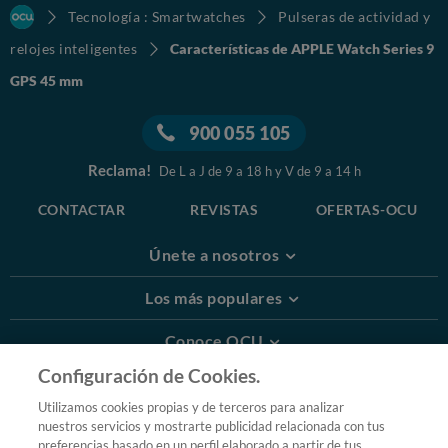
Tecnología : Smartwatches
Pulseras de actividad y
relojes inteligentes
Características de APPLE Watch Series 9
GPS 45 mm
900 055 105
Reclama!
De L a J de 9 a 18 h y V de 9 a 14 h
CONTACTAR
REVISTAS
OFERTAS-OCU
Únete a nosotros
Los más populares
Conoce OCU
Configuración de Cookies.
Más Información
Utilizamos cookies propias y de terceros para analizar
nuestros servicios y mostrarte publicidad relacionada con tus
© 2026 OCU
preferencias basado en un perfil elaborado a partir de tus