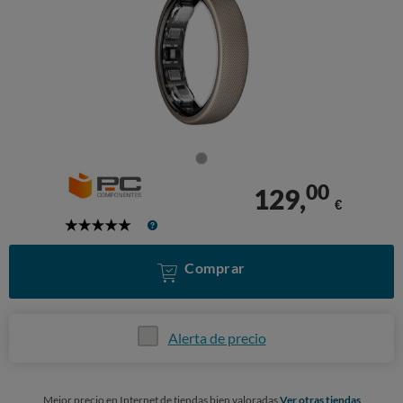
00
129,
€
5
Stars
Comprar
Alerta de precio
Mejor precio en Internet de tiendas bien valoradas
Ver otras tiendas