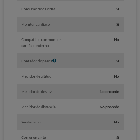
f
Consumo de calorías
Sí
o
Monitor cardíaco
Sí
Compatible con monitor
No
cardíaco externo
I
Contador de pasos
Sí
n
f
Medidor de altitud
No
o
Medidor de desnivel
No procede
Medidor de distancia
No procede
Senderismo
No
Correr en cinta
Sí