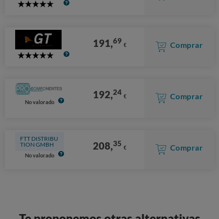
5
Stars
69
191,
Comprar
€
5
Stars
24
192,
Comprar
€
No valorado
FTT DISTRIBU
35
208,
TION GMBH
Comprar
€
No valorado
Te proponemos otras alternativas