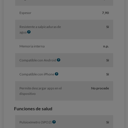
Espesor
7,90
Resistente a salpicaduras de
Sí
I
agua
n
f
Memoria interna
n.p.
o
I
Compatible con Android
Sí
n
f
I
Compatible con iPhone
Sí
o
n
f
Permite descargar apps en el
No procede
o
dispositivo
Funciones de salud
I
Pulsioxímetro (SPO2)
Sí
n