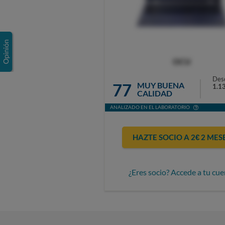
OCU
Des
77
MUY BUENA
1.1
CALIDAD
ANALIZADO EN EL LABORATORIO
HAZTE SOCIO A 2€ 2 MES
¿Eres socio? Accede a tu cue