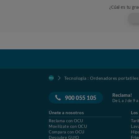
Tecnología : Ordenadores portatiles
Reclama!
900 055 105
De L a J de 9 a
Únete a nosotros
Los
Reclama con OCU
Tari
Movilízate con OCU
Lav
Compara con OCU
Hip
Descubre GUIO
Frig