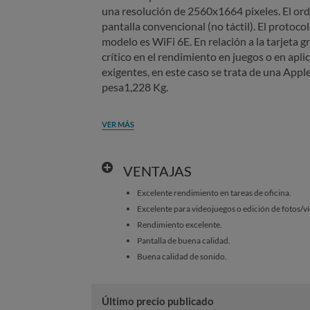
una resolución de 2560x1664 pixeles. El or
pantalla convencional (no táctil). El protoc
modelo es WiFi 6E. En relación a la tarjeta g
crítico en el rendimiento en juegos o en apli
exigentes, en este caso se trata de una App
pesa1,228 Kg.
VER MÁS
VENTAJAS
Excelente rendimiento en tareas de oficina.
Excelente para videojuegos o edición de fotos/v
Rendimiento excelente.
Pantalla de buena calidad.
Buena calidad de sonido.
Último precio publicado