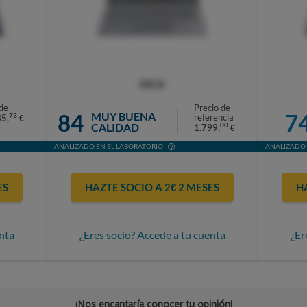
OCU
de
Precio de
84
7
MUY BUENA
73
referencia
35,
€
CALIDAD
00
1.799,
€
ANALIZADO EN EL LABORATORIO
ANALIZADO 
ES
HAZTE SOCIO A 2€ 2 MESES
H
nta
¿Eres socio? Accede a tu cuenta
¿Er