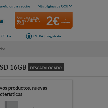
eneficios para socios
Más páginas de OCU
2€
Compara y elige
2
mejor: ÚNETE A
meses
OCU
s OCU
ENTRA
|
Regístrate
idos
SSD 16GB
DESCATALOGADO
vos productos, nuevas
cterísticas