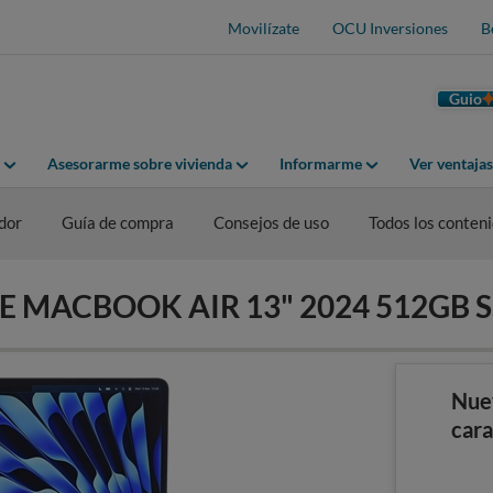
Movilízate
OCU Inversiones
B
Guio
Asesorarme sobre vivienda
Informarme
Ver ventaja
dor
Guía de compra
Consejos de uso
Todos los conten
PLE MACBOOK AIR 13" 2024 512GB 
Nue
cara