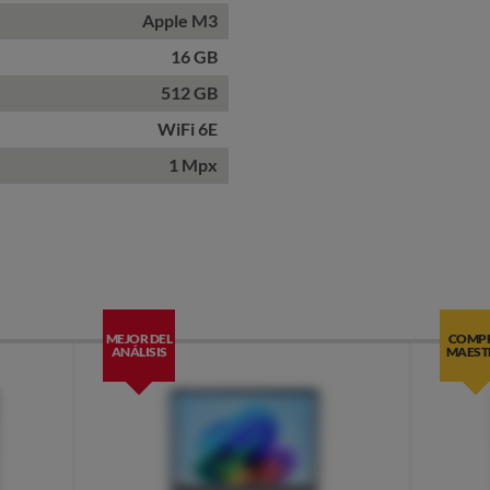
Apple M3
16 GB
512 GB
WiFi 6E
1 Mpx
MEJOR DEL
COMP
ANÁLISIS
MAEST