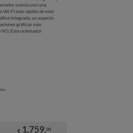
denador cuenta con una
olo Wi-Fi más rápido de este
ráfica integrada, un aspecto
caciones gráficas más
le M3. Este ordenador
ídeo.
1.759,
00
€