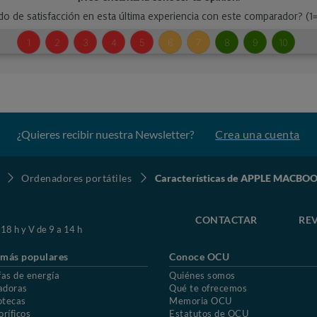
¿Quieres recibir nuestra Newsletter?
Crea una cuenta
Ordenadores portátiles
Características de APPLE MACBOO
CONTACTAR
REV
 18 h y V de 9 a 14 h
 más populares
Conoce OCU
fas de energía
Quiénes somos
adoras
Qué te ofrecemos
otecas
Memoria OCU
oríficos
Estatutos de OCU