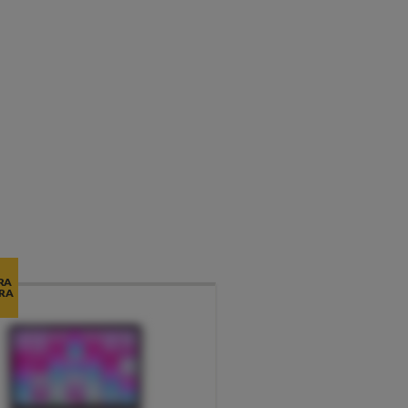
RA
RA