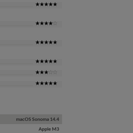
5
Star
4
Star
5
Star
5
Star
3
Star
5
Star
macOS Sonoma 14.4
Apple M3