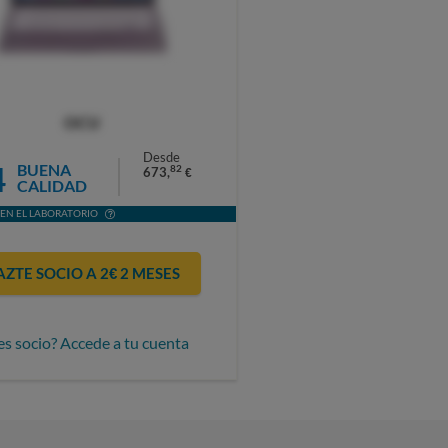
OCU
Desde
4
BUENA
82
673,
€
CALIDAD
EN EL LABORATORIO
AZTE SOCIO A 2€ 2 MESES
es socio? Accede a tu cuenta