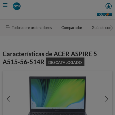
Skip
to
main
Guio
content
Todo sobre ordenadores
Comparador
Guía de comp
Características de ACER ASPIRE 5
A515-56-514R
DESCATALOGADO