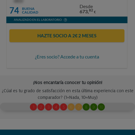
OCU
Desde
74
BUENA
82
673,
CALIDAD
€
ANALIZADO EN EL LABORATORIO
HAZTE SOCIO A 2€ 2 MESES
¿Eres socio? Accede a tu cuenta