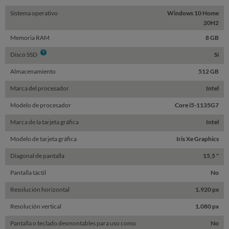
Sistema operativo
Windows 10 Home
20H2
Memoria RAM
8 GB
Info
Disco SSD
Sí
Almacenamiento
512 GB
Marca del procesador
Intel
Modelo de procesador
Core i5-1135G7
Marca de la tarjeta gráfica
Intel
Modelo de tarjeta gráfica
Iris Xe Graphics
Diagonal de pantalla
15,5 "
Pantalla táctil
No
Resolución horizontal
1.920 px
Resolución vertical
1.080 px
Pantalla o teclado desmontables para uso como
No