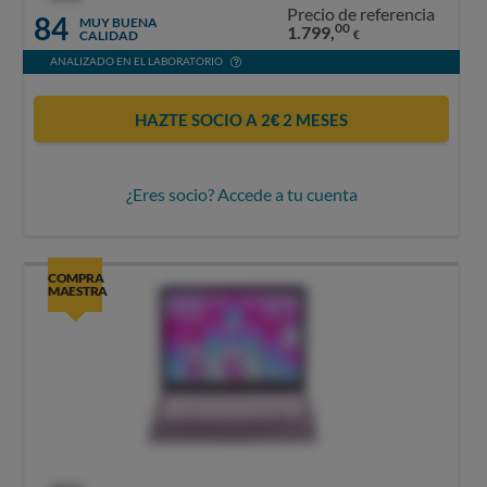
Precio de referencia
84
MUY BUENA
00
1.799,
CALIDAD
€
ANALIZADO EN EL LABORATORIO
HAZTE SOCIO A 2€ 2 MESES
¿Eres socio? Accede a tu cuenta
COMPRA
MAESTRA