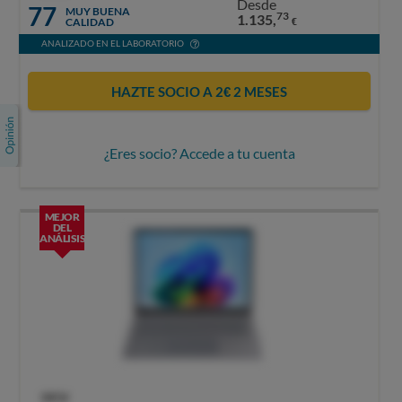
Desde
77
MUY BUENA
73
1.135,
CALIDAD
€
ANALIZADO EN EL LABORATORIO
HAZTE SOCIO A 2€ 2 MESES
¿Eres socio? Accede a tu cuenta
MEJOR
DEL
ANÁLISIS
OCU