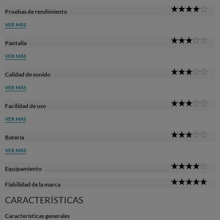
4
Pruebas de rendimiento
Sta
VER MÁS
3
Pantalla
Sta
VER MÁS
3
Calidad de sonido
Sta
VER MÁS
3
Facilidad de uso
Sta
VER MÁS
3
Batería
Sta
VER MÁS
4
Equipamiento
Sta
5
Fiabilidad de la marca
Sta
CARACTERÍSTICAS
Características generales