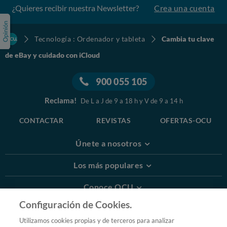
¿Quieres recibir nuestra Newsletter?
Crea una cuenta
Tecnología : Ordenador y tableta
Cambia tu clave
de eBay y cuidado con iCloud
900 055 105
Reclama!
De L a J de 9 a 18 h y V de 9 a 14 h
CONTACTAR
REVISTAS
OFERTAS-OCU
Únete a nosotros
Los más populares
Conoce OCU
Configuración de Cookies.
Más Información
Utilizamos cookies propias y de terceros para analizar